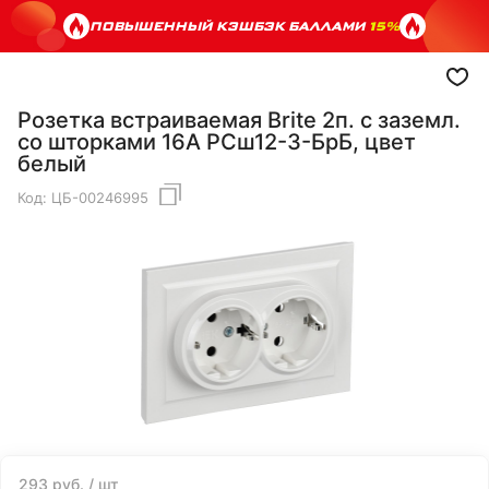
ПОВЫШЕННЫЙ КЭШБЭК БАЛЛАМИ
15%
Розетка встраиваемая Brite 2п. с заземл.
со шторками 16А РСш12-3-БрБ, цвет
белый
Код:
ЦБ-00246995
293
руб.
/ шт