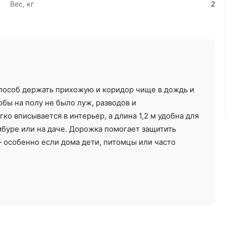
Вес, кг
2
Ремонт под ключ
Отделочные работы
пособ держать прихожую и коридор чище в дождь и
от 12000 ₽/м²
от 30 ₽/м²
тобы на полу не было луж, разводов и
ко вписывается в интерьер, а длина 1,2 м удобна для
амбуре или на даче. Дорожка помогает защитить
— особенно если дома дети, питомцы или часто