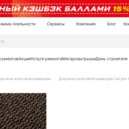
НЫЙ КЭШБЭК БАЛЛАМИ
15
рамма лояльности
Сервисы
Компания
Блог
Ко
рументов
Акции
Услуги ремонта
Мегарозыгрыши
День строителя
орожки влаговпитывающие
Дорожка влаговпитывающая Сатурн 