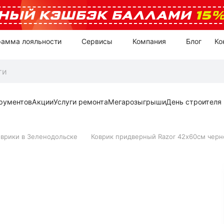
НЫЙ КЭШБЭК БАЛЛАМИ
15
рамма лояльности
Сервисы
Компания
Блог
Ко
рументов
Акции
Услуги ремонта
Мегарозыгрыши
День строителя
оврики в Зеленодольске
Коврик придверный Razor 42х60см чер