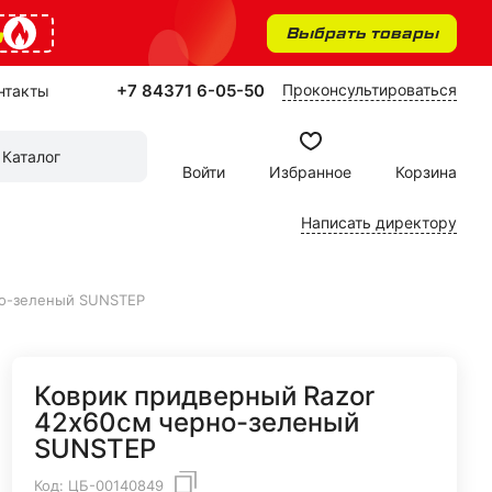
%
Выбрать товары
+7 84371 6-05-50
Проконсультироваться
нтакты
Каталог
Войти
Избранное
Корзина
Написать директору
но-зеленый SUNSTEP
Коврик придверный Razor
42х60см черно-зеленый
SUNSTEP
Код:
ЦБ-00140849