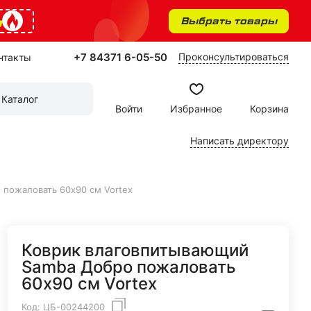
%
Выбрать товары
+7 84371 6-05-50
Проконсультироваться
нтакты
Каталог
Войти
Избранное
Корзина
Написать директору
пожаловать 60х90 см Vortex
Коврик влаговпитывающий
Samba Добро пожаловать
60х90 см Vortex
Код:
ЦБ-00244200