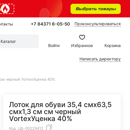
%
Выбрать товары
+7 84371 6-05-50
Проконсультироваться
нтакты
Каталог
Войти
Избранное
Корзина
Написать директору
м см черный VortexУценка 40%
Лоток для обуви 35,4 смх63,5
смх1,3 см см черный
VortexУценка 40%
Код:
ЦБ-00229412