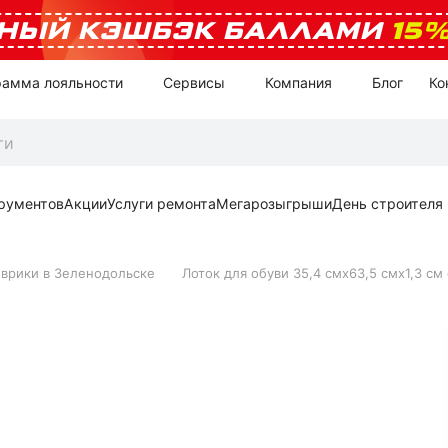
НЫЙ КЭШБЭК БАЛЛАМИ
15
рамма лояльности
Сервисы
Компания
Блог
Ко
рументов
Акции
Услуги ремонта
Мегарозыгрыши
День строителя
оврики в Зеленодольске
Лоток для обуви 35,4 смх63,5 смх1,3 с