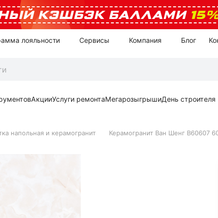
НЫЙ КЭШБЭК БАЛЛАМИ
15
рамма лояльности
Сервисы
Компания
Блог
Ко
рументов
Акции
Услуги ремонта
Мегарозыгрыши
День строителя
тка напольная и керамогранит
Керамогранит Ван Шенг В60607 6