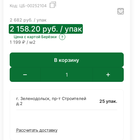
Код:
ЦБ-00252104
2 682
руб.
/ упак
2 158.20
руб.
/ упак
Цена с картой Берёзки
?
1 199 ₽ / м2
В корзину
г. Зеленодольск, пр‑т Строителей
25 упак.
д.2
Рассчитать доставку