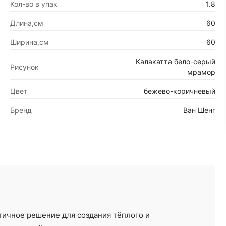
Кол-во в упак
1.8
Длина,см
60
Ширина,см
60
Калакатта бело-серый
Рисунок
Ремонт под ключ
Отделочные работы
мрамор
Цвет
бежево-коричневый
от 12000 ₽/м²
от 30 ₽/м²
Бренд
Ван Шенг
тичное решение для создания тёплого и