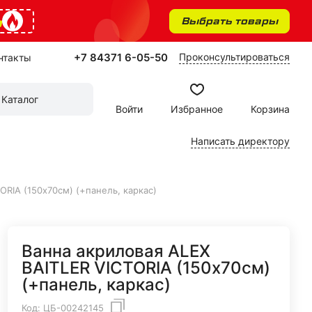
%
Выбрать товары
+7 84371 6-05-50
Проконсультироваться
нтакты
Каталог
Войти
Избранное
Корзина
Написать директору
ORIA (150х70см) (+панель, каркас)
Ванна акриловая ALEX
BAITLER VICTORIA (150х70см)
(+панель, каркас)
Код:
ЦБ-00242145