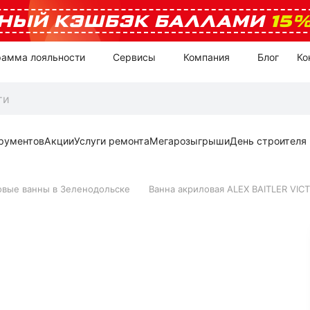
НЫЙ КЭШБЭК БАЛЛАМИ
15
рамма лояльности
Сервисы
Компания
Блог
Ко
рументов
Акции
Услуги ремонта
Мегарозыгрыши
День строителя
овые ванны в Зеленодольске
Ванна акриловая ALEX BAITLER VICT