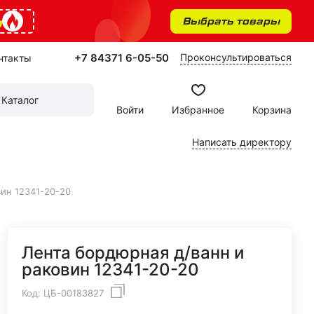
%
Выбрать товары
+7 84371 6-05-50
Проконсультироваться
нтакты
Каталог
Войти
Избранное
Корзина
Написать директору
вин 12341-20-20
Лента бордюрная д/ванн и
раковин 12341-20-20
Код:
ЦБ-00183827