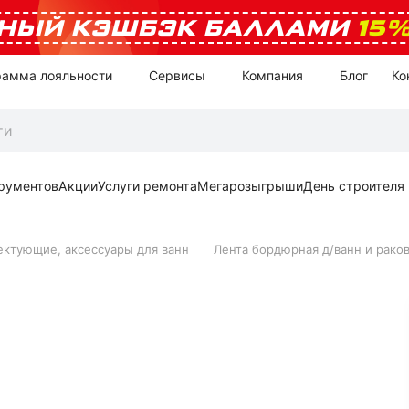
НЫЙ КЭШБЭК БАЛЛАМИ
15
рамма лояльности
Сервисы
Компания
Блог
Ко
рументов
Акции
Услуги ремонта
Мегарозыгрыши
День строителя
ктующие, аксессуары для ванн
Лента бордюрная д/ванн и рако