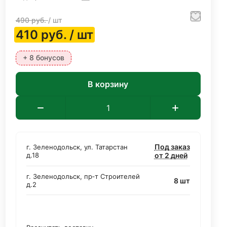
490
руб.
/ шт
410
руб.
/ шт
+ 8 бонусов
В корзину
Под заказ
г. Зеленодольск, ул. Татарстан
д.18
от 2 дней
г. Зеленодольск, пр‑т Строителей
8 шт
д.2