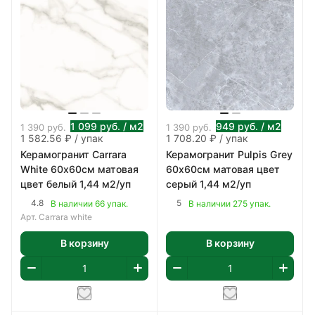
1 099
руб.
/ м2
949
руб.
/ м2
1 390
руб.
1 390
руб.
1 582.56 ₽ / упак
1 708.20 ₽ / упак
Керамогранит Carrara
Керамогранит Pulpis Grey
White 60х60см матовая
60х60см матовая цвет
цвет белый 1,44 м2/уп
серый 1,44 м2/уп
4.8
5
В наличии 66 упак.
В наличии 275 упак.
Арт.
Carrara white
В корзину
В корзину