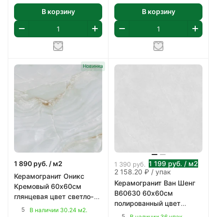
В корзину
В корзину
Новинка
1 890
руб.
/ м2
1 199
руб.
/ м2
1 390
руб.
2 158.20 ₽ / упак
Керамогранит Оникс
Керамогранит Ван Шенг
Кремовый 60х60см
B60630 60х60см
глянцевая цвет светло-
полированный цвет
серый 1,44 м2/уп
5
В наличии 30.24 м2.
серый 1,8 м2/уп
5
В наличии 36 упак.