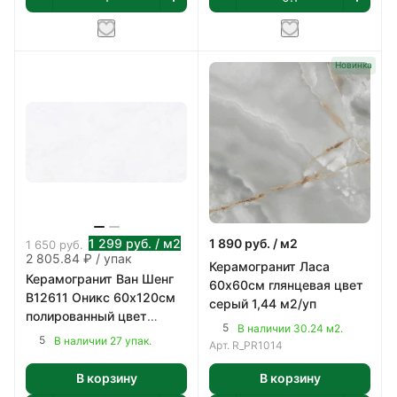
Новинка
1 299
руб.
/ м2
1 890
руб.
/ м2
1 650
руб.
2 805.84 ₽ / упак
Керамогранит Ласа
Керамогранит Ван Шенг
60х60см глянцевая цвет
B12611 Оникс 60х120см
серый 1,44 м2/уп
полированный цвет
5
В наличии 30.24 м2.
светло-серый 2,16 м2/уп
5
В наличии 27 упак.
Арт.
R_PR1014
В корзину
В корзину