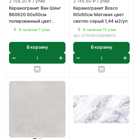
2 158.20 ₽ / упак
2 145.60 ₽ / упак
Керамогранит Ван Шенг
Керамогранит Bosco
B60620 60х60см
60х60см Матовая цвет
полированный цвет
светло-серый 1,44 м2/уп
серый 1,8 м2/уп
5
5
В наличии 7 упак.
В наличии 15 упак.
Арт.
GT606025606MCR
В корзину
В корзину