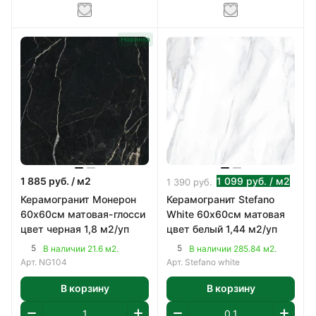
Новинка
1 885
руб.
/ м2
1 099
руб.
/ м2
1 390
руб.
Керамогранит Монерон
Керамогранит Stefano
60х60см матовая-глосси
White 60х60см матовая
цвет черная 1,8 м2/уп
цвет белый 1,44 м2/уп
5
5
В наличии 21.6 м2.
В наличии 285.84 м2.
Арт.
NG104
Арт.
Stefano white
В корзину
В корзину