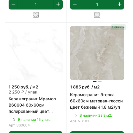
Новинка
1 250
руб.
/ м2
1 885
руб.
/ м2
2 250 ₽ / упак
Керамогранит Эгелла
Керамогранит Мрамор
60х60см матовая-глосси
B60604 60х60см
цвет бежевый 1,8 м2/уп
полированный цвет
5
В наличии 28.8 м2.
белый 1,8 м2/уп
5
В наличии 15 упак.
Арт.
NG101
Арт.
B60604