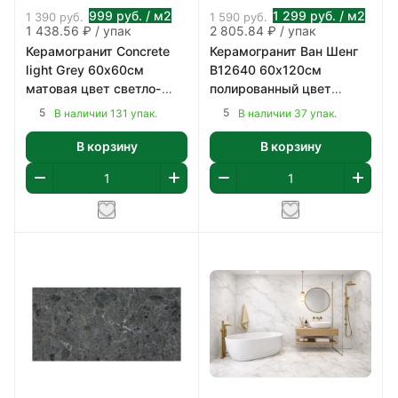
999
руб.
/ м2
1 299
руб.
/ м2
1 390
руб.
1 590
руб.
1 438.56 ₽ / упак
2 805.84 ₽ / упак
Керамогранит Concrete
Керамогранит Ван Шенг
light Grey 60х60см
B12640 60х120см
матовая цвет светло-
полированный цвет
серый 1,44 м2/уп
мрамор бело-коричнево-
5
5
В наличии 131 упак.
В наличии 37 упак.
серый 2,16 м2/уп
В корзину
В корзину