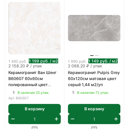
1 199
руб.
/ м2
1 149
руб.
/ м2
1 490
руб.
1 990
руб.
2 158.20 ₽ / упак
2 068.20 ₽ / упак
Керамогранит Ван Шенг
Керамогранит Pulpis Grey
В60607 60х60см
60х120см матовая цвет
полированный цвет
серый 1,44 м2/уп
бежево-коричневый 1,8
5
5
В наличии 25 упак.
В наличии 72 упак.
м2/уп
Арт.
В60607
В корзину
В корзину