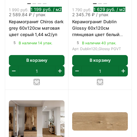
1 199
руб.
/ м2
1 629
руб.
/ м2
1 990
руб.
1 790
руб.
2 589.84 ₽ / упак
2 345.76 ₽ / упак
Керамогранит Chiros dark
Керамогранит Dublin
grey 60х120см матовая
Glossy 60х120см
цвет серый 1,44 м2/уп
глянцевая цвет белый
1,44 м2/уп
5
5
В наличии 14 упак.
В наличии 40 упак.
Арт.
Dublin120,Glossy PGVT
В корзину
В корзину