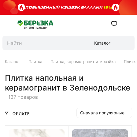
ПОВЫШЕННЫЙ КЭШБЭК БАЛЛАМИ
15%
Каталог
Каталог
Плитка
Плитка, керамогранит и мозайка
Плитк
Плитка напольная и
керамогранит в Зеленодольске
137 товаров
Сначала популярные
ФИЛЬТР