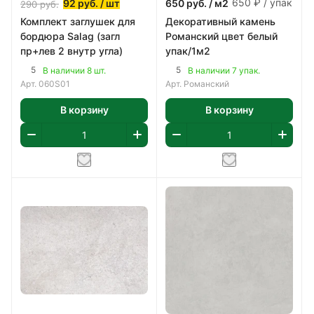
650 ₽ / упак
92
руб.
/ шт
650
руб.
/ м2
290
руб.
Комплект заглушек для
Декоративный камень
бордюра Salag (загл
Романский цвет белый
пр+лев 2 внутр угла)
упак/1м2
5
5
В наличии 8 шт.
В наличии 7 упак.
Арт.
060S01
Арт.
Романский
В корзину
В корзину