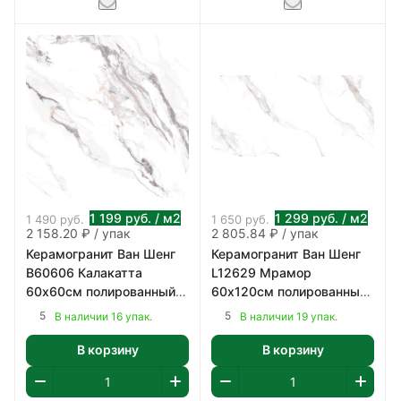
1 199
руб.
/ м2
1 299
руб.
/ м2
1 490
руб.
1 650
руб.
2 158.20 ₽ / упак
2 805.84 ₽ / упак
Керамогранит Ван Шенг
Керамогранит Ван Шенг
В60606 Калакатта
L12629 Мрамор
60х60см полированный
60х120см полированный
цвет бело-серый 1,8 м2/
цвет белый с коричнево-
5
5
В наличии 16 упак.
В наличии 19 упак.
уп
серым 2,16 м2/уп
В корзину
В корзину