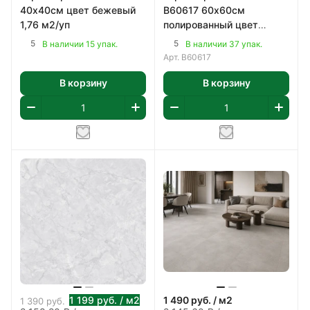
40х40см цвет бежевый
B60617 60х60см
1,76 м2/уп
полированный цвет
темно-серый 1,8 м2/уп
5
5
В наличии 15 упак.
В наличии 37 упак.
Арт.
B60617
В корзину
В корзину
1 199
руб.
/ м2
1 490
руб.
/ м2
1 390
руб.