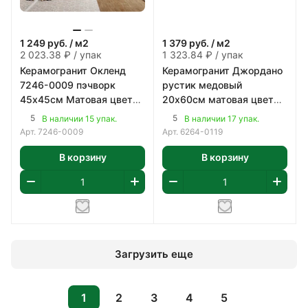
1 249
руб.
/ м2
1 379
руб.
/ м2
2 023.38 ₽ / упак
1 323.84 ₽ / упак
Керамогранит Окленд
Керамогранит Джордано
7246-0009 пэчворк
рустик медовый
45х45см Матовая цвет
20х60см матовая цвет
серый 1,62 м2/уп
коричневый 0,96 м2/уп
5
5
В наличии 15 упак.
В наличии 17 упак.
Арт.
7246-0009
Арт.
6264-0119
В корзину
В корзину
Загрузить еще
1
2
3
4
5