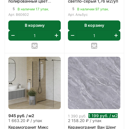
полированный цвет
светло-серый 1,76 м2/уп
светло-серый 1,8 м2/уп
5
5
В наличии 17 упак.
В наличии 97 упак.
Арт.
B60602
Арт.
Альбус
В корзину
В корзину
945
руб.
/ м2
1 199
руб.
/ м2
1 390
руб.
1 663.20 ₽ / упак
2 158.20 ₽ / упак
Керамогранит Микс
Керамогранит Ван Шенг