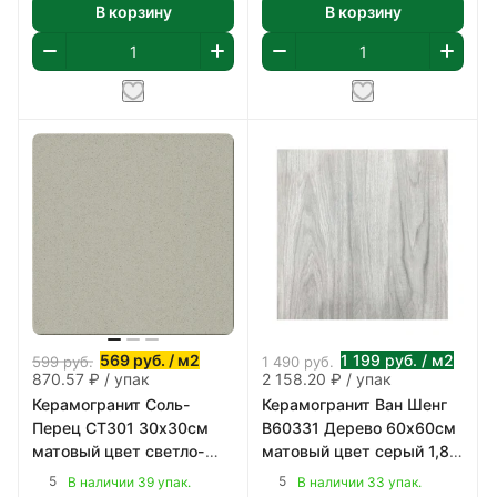
В корзину
В корзину
569
руб.
/ м2
1 199
руб.
/ м2
599
руб.
1 490
руб.
870.57 ₽ / упак
2 158.20 ₽ / упак
Керамогранит Соль-
Керамогранит Ван Шенг
Перец СТ301 30х30см
В60331 Дерево 60х60см
матовый цвет светло-
матовый цвет серый 1,8
серый 1,53 м2/уп
м2/уп
5
5
В наличии 39 упак.
В наличии 33 упак.