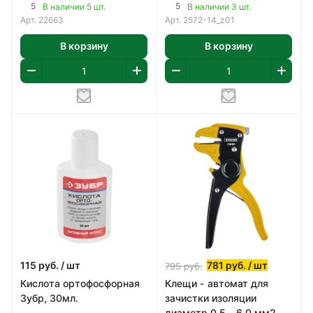
140мм
5
5
В наличии 5 шт.
В наличии 3 шт.
Арт.
22663
Арт.
2572-14_z01
В корзину
В корзину
115
руб.
/ шт
781
руб.
/ шт
795
руб.
Кислота ортофосфорная
Клещи - автомат для
Зубр, 30мл.
зачистки изоляции
диаметр 0.5 - 6.0 мм2