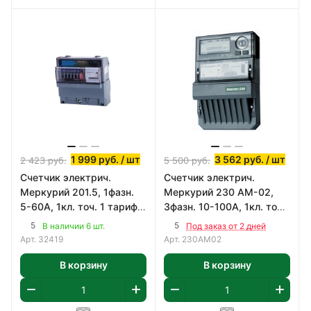
1 999
руб.
/ шт
3 562
руб.
/ шт
2 423
руб.
5 500
руб.
Счетчик электрич.
Счетчик электрич.
Меркурий 201.5, 1фазн.
Меркурий 230 АМ-02,
5-60А, 1кл. точ. 1 тариф.,
3фазн. 10-100А, 1кл. точ.
имп. выход
1 тариф., имп. выход
5
5
В наличии 6 шт.
Под заказ от 2 дней
Арт.
32419
Арт.
230АМ02
В корзину
В корзину