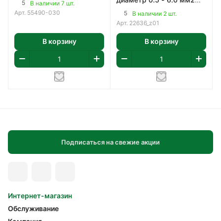
5
В наличии 7 шт.
Stayer
Арт.
55490-030
5
В наличии 2 шт.
Арт.
22636_z01
В корзину
В корзину
Подписаться на свежие акции
Интернет-магазин
Обслуживание