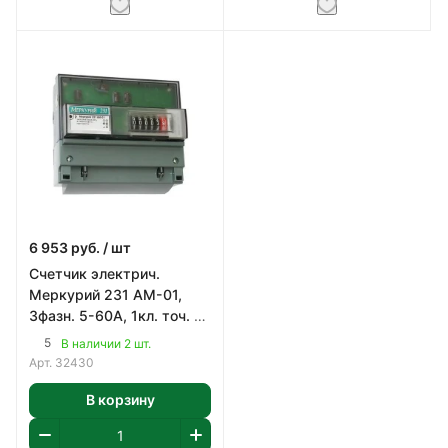
6 953
руб.
/ шт
Счетчик электрич.
Меркурий 231 АМ-01,
3фазн. 5-60А, 1кл. точ. 1
тариф., мех. креп.
5
В наличии 2 шт.
Арт.
32430
В корзину