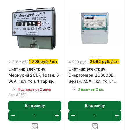
1 798
руб.
/ шт
2 992
руб.
/ шт
2 318
руб.
4 500
руб.
Счетчик электрич.
Счетчик электрич.
Меркурий 201.7, 1фазн. 5-
Энергомера ЦЭ6803В,
60А, 1кл. точ. 1 тариф.
3фазн. 7,5А, 1кл. точ. 1
тариф., Щ ЭМОУ
5
5
Под заказ от 2 дней
В наличии 2 шт.
Арт.
32680
В корзину
В корзину