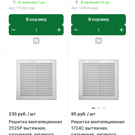
170x240мм, пластик,
фланцем, пластик, цвет
5
5
В наличии 7 шт.
В наличии 14 шт.
цвет коричневый
коричневый
Арт.
1724С кор
Арт.
10РКН кор
В корзину
В корзину
235
руб.
/ шт
95
руб.
/ шт
Решетка вентиляционная
Решетка вентиляционная
2525P вытяжная,
1724С вытяжная,
разъемная, антимоск.
разъемная, антимоск.