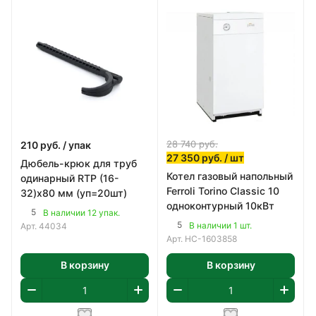
28 740
руб.
210
руб.
/ упак
27 350
руб.
/ шт
Дюбель-крюк для труб
Котел газовый напольный
одинарный RTP (16-
Ferroli Torino Classic 10
32)х80 мм (уп=20шт)
одноконтурный 10кВт
5
В наличии 12 упак.
5
В наличии 1 шт.
Арт.
44034
Арт.
НС-1603858
В корзину
В корзину