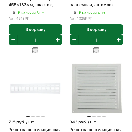
455x133мм, пластик,
разъемная, антимоск.
цвет белый
сетка, регулируемая,
5
5
В наличии 6 шт.
В наличии 4 шт.
180x250мм, пласти
Арт.
4513РП
Арт.
1825РРП
В корзину
В корзину
715
руб.
/ шт
343
руб.
/ шт
Решетка вентиляционная
Решетка вентиляционная