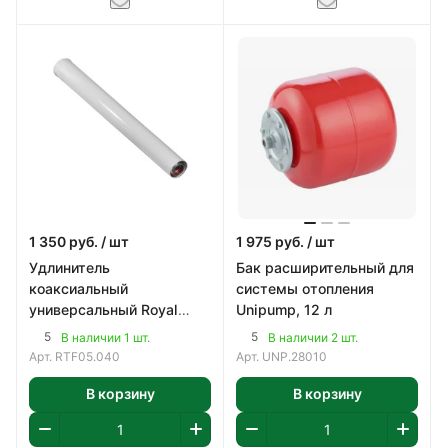
1 350
руб.
/ шт
1 975
руб.
/ шт
Удлинитель
Бак расширительный для
коаксиальный
системы отопления
универсальный Royal
Unipump, 12 л
Thermo 60/100L 1000 мм
5
5
В наличии 1 шт.
В наличии 2 шт.
Арт.
RTF05.040
Арт.
UNP.28010
В корзину
В корзину