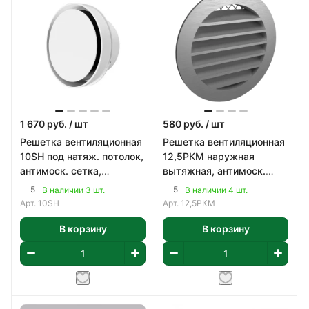
1 670
руб.
/ шт
580
руб.
/ шт
Решетка вентиляционная
Решетка вентиляционная
10SH под натяж. потолок,
12,5РКМ наружная
антимоск. сетка,
вытяжная, антимоск.
регулируемая, 100мм, с
сетка, 150мм, с фланцем,
5
5
В наличии 3 шт.
В наличии 4 шт.
фланцем, мет
алюминий, цвет
Арт.
10SH
Арт.
12,5РКМ
В корзину
В корзину