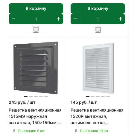
В корзину
В корзину
245
руб.
/ шт
145
руб.
/ шт
Решетка вентиляционная
Решетка вентиляционная
1515МЭ наружная
1520Р вытяжная,
вытяжная, 150x150мм,
антимоск. сетка,
металл, цвет черный
150x200мм, пластик,
5
5
В наличии 6 шт.
В наличии 19 шт.