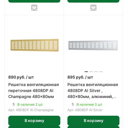
890
руб.
/ шт
895
руб.
/ шт
Решетка вентиляционная
Решетка вентиляционная
переточная 4808DP Al
4808DP Al Silver ,
Сhampagne 480x80мм
480x80мм, алюминий,
цвет серебристый
5
5
В наличии 2 шт.
В наличии 3 шт.
Арт.
4808DP Al Champagne
Арт.
4808DP Al Silver
В корзину
В корзину