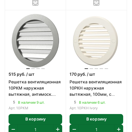
515
руб.
/ шт
170
руб.
/ шт
Решетка вентиляционная
Решетка вентиляционная
10РКМ наружная
10РКН наружная
вытяжная, антимоск.
вытяжная, 100мм, с
сетка, 100мм, с фланцем,
фланцем, пластик, цвет
5
5
В наличии 9 шт.
В наличии 6 шт.
алюминий, цвет се
Ivory
Арт.
10РКМ
Арт.
10РКН Ivory
В корзину
В корзину