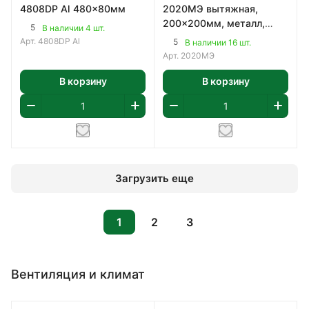
4808DP Al 480x80мм
2020МЭ вытяжная,
200x200мм, металл,
5
В наличии 4 шт.
цвет белый
Арт.
4808DP Al
5
В наличии 16 шт.
Арт.
2020МЭ
В корзину
В корзину
Загрузить еще
1
2
3
Вентиляция и климат