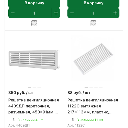
В корзину
В корзину
350
руб.
/ шт
88
руб.
/ шт
Решетка вентиляционная
Решетка вентиляционная
4409ДП переточная,
1122С вытяжная
разъемная, 450x91мм,
217x113мм, пластик,
пластик, цвет белый
цвет белый
5
5
В наличии 4 шт.
В наличии 11 шт.
Арт.
4409ДП
Арт.
1122С