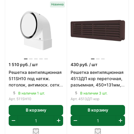
Новинка
1 510
руб.
/ шт
430
руб.
/ шт
Решетка вентиляционная
Решетка вентиляционная
511SH10 под натяж.
4513ДП кор переточная,
потолок, антимоск. сетка,
разъемная, 450x131мм,
регулируемая,
пластик, цвет
5
5
В наличии 1 шт.
В наличии 3 шт.
113x135мм, с фланц
коричневый
Арт.
511SH10
Арт.
4513ДП кор
В корзину
В корзину