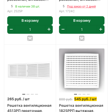
сетка, 250x250мм,
сетка, 170x240мм,
5
5
В наличии 38 шт.
Под заказ от 2 дней
пластик, цвет белый
пластик, цвет белый
Арт.
2525Р
Арт.
1724С
В корзину
В корзину
265
руб.
/ шт
545
руб.
/ шт
600
руб.
Решетка вентиляционная
Решетка вентиляционная
4513РП переточная,
1825РРП вытяжная,