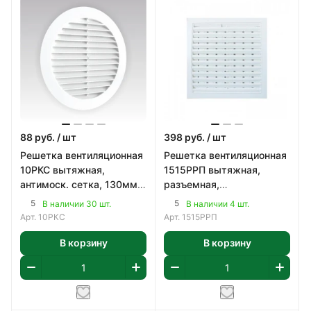
88
руб.
/ шт
398
руб.
/ шт
Решетка вентиляционная
Решетка вентиляционная
10РКС вытяжная,
1515РРП вытяжная,
антимоск. сетка, 130мм,
разъемная,
с фланцем, пластик, цвет
регулируемая,
5
5
В наличии 30 шт.
В наличии 4 шт.
белый
150x150мм, с флан
Арт.
10РКС
Арт.
1515РРП
В корзину
В корзину