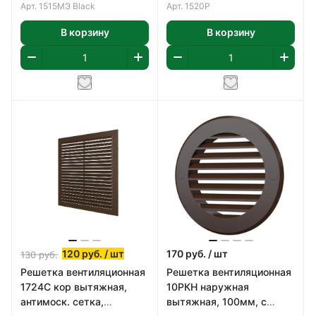
цвет белый
Арт.
1515МЭ Black
Арт.
1520Р
В корзину
В корзину
120
руб.
/ шт
170
руб.
/ шт
130
руб.
Решетка вентиляционная
Решетка вентиляционная
1724С кор вытяжная,
10РКН наружная
антимоск. сетка,
вытяжная, 100мм, с