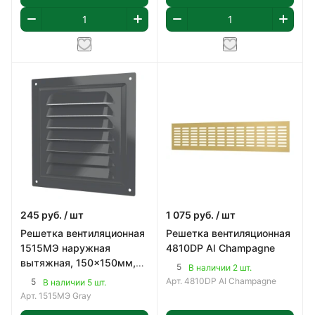
245
руб.
/ шт
1 075
руб.
/ шт
Решетка вентиляционная
Решетка вентиляционная
1515МЭ наружная
4810DP Al Champagne
вытяжная, 150x150мм,
5
В наличии 2 шт.
металл, цвет серый
Арт.
4810DP Al Champagne
5
В наличии 5 шт.
Арт.
1515МЭ Gray