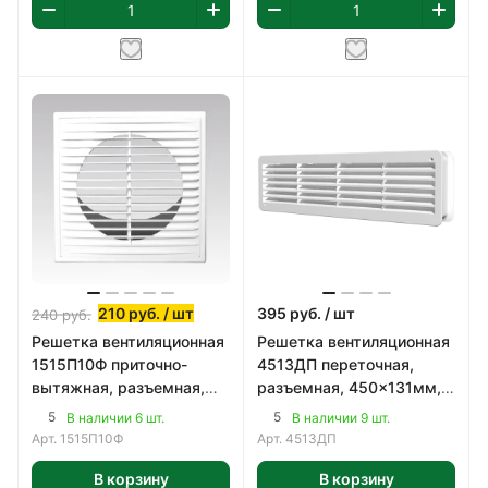
210
руб.
/ шт
395
руб.
/ шт
240
руб.
Решетка вентиляционная
Решетка вентиляционная
1515П10Ф приточно-
4513ДП переточная,
вытяжная, разъемная,
разъемная, 450x131мм,
антимоск. сетка,
полипропилен, цвет
5
5
В наличии 6 шт.
В наличии 9 шт.
150x150мм, с фланцем,
белый
Арт.
1515П10Ф
Арт.
4513ДП
В корзину
В корзину