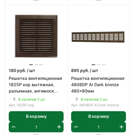
180
руб.
/ шт
895
руб.
/ шт
Решетка вентиляционная
Решетка вентиляционная
1825Р кор вытяжная,
4808DP Al Dark bronze
разъемная, антимоск.
480x80мм
сетка, 183x253мм,
5
5
В наличии 5 шт.
В наличии 2 шт.
пластик, цвет кори
Арт.
1825Р кор
Арт.
4808DP Al Dark bronze
В корзину
В корзину