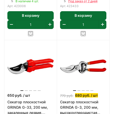
5
5
В наличии 4 шт.
Под заказ от 2 дней
овальными руко
Арт.
423006
Арт.
423433
В корзину
В корзину
650
руб.
/ шт
680
руб.
/ шт
770
руб.
Секатор плоскостной
Секатор плоскостной
GRINDA G-33, 200 мм,
GRINDA G-3, 200 мм,
закаленные лезвия,
высокоуглеродистая