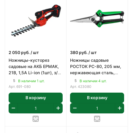
2 050
руб.
/ шт
380
руб.
/ шт
Ножницы-кусторез
Ножницы садовые
садовые на АКБ ЕРМАК,
РОСТОК PC-80, 205 мм,
21В, 1,5А Li-ion (1шт), з/у,
нержавеющая сталь,
2500 резов в мин,(ONE)
пластиковые рукоятки
5
5
В наличии 1 шт.
В наличии 4 шт.
(423080)
Арт.
691-080
Арт.
423080
В корзину
В корзину