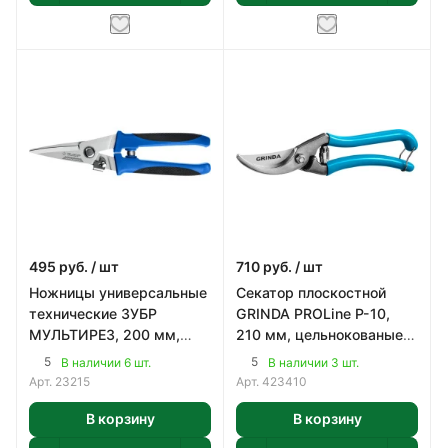
495
руб.
/ шт
710
руб.
/ шт
Ножницы универсальные
Секатор плоскостной
технические ЗУБР
GRINDA PROLine P-10,
МУЛЬТИРЕЗ, 200 мм,
210 мм, цельнокованые
Профессионал (23215)
лезвия, стальные
5
5
В наличии 6 шт.
В наличии 3 шт.
рукоятки, покрытие
Арт.
23215
Арт.
423410
В корзину
В корзину