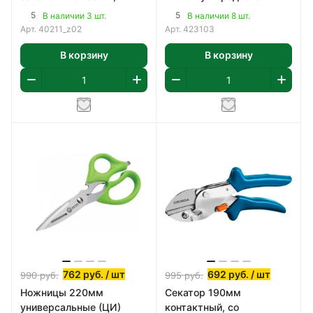
тефлоновое покрытие,
сталь, цельнокованый,
5
5
В наличии 3 шт.
В наличии 8 шт.
пластиковые рукоят
покрытие ПВХ (4231
Арт.
40211_z02
Арт.
423103
В корзину
В корзину
762
руб.
/ шт
692
руб.
/ шт
990
руб.
995
руб.
Ножницы 220мм
Секатор 190мм
универсальные (ЦИ)
контактный, со