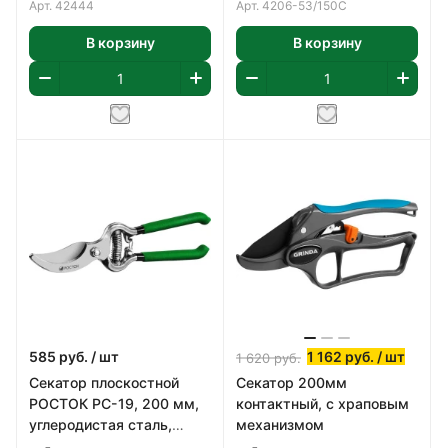
рез до 20мм
Арт.
42444
Арт.
4206-53/150C
В корзину
В корзину
585
руб.
/ шт
1 162
руб.
/ шт
1 620
руб.
Секатор плоскостной
Секатор 200мм
РОСТОК PC-19, 200 мм,
контактный, с храповым
углеродистая сталь,
механизмом
ст45, цельнокованый, с