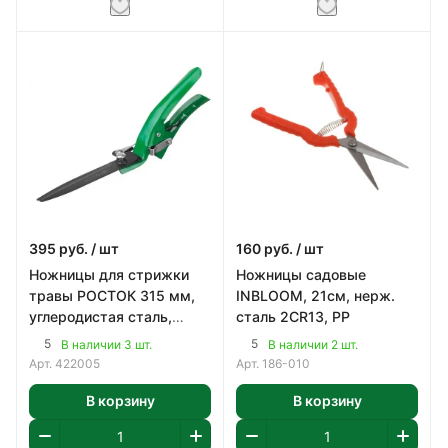
395
руб.
/ шт
160
руб.
/ шт
Ножницы для стрижки
Ножницы садовые
травы РОСТОК 315 мм,
INBLOOM, 21см, нерж.
углеродистая сталь,
сталь 2CR13, PP
закаленные лезвия,
5
5
В наличии 3 шт.
В наличии 2 шт.
стальные ручки (422
Арт.
422005
Арт.
186-010
В корзину
В корзину