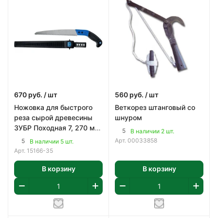
670
руб.
/ шт
560
руб.
/ шт
Ножовка для быстрого
Веткорез штанговый со
реза сырой древесины
шнуром
ЗУБР Походная 7, 270 мм,
5
В наличии 2 шт.
Профессионал (15166-35)
Арт.
00033858
5
В наличии 5 шт.
Арт.
15166-35
В корзину
В корзину