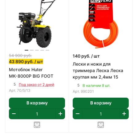
54 900
руб.
140
руб.
/ шт
43 890
руб.
/ шт
Лески и ножи для
Мотоблок Huter
триммера Леска Леска
МК-8000P BIG FOOT
круглая мм 2,4мм 15
5
Под заказ от 2 дней
5
В наличии 8 шт.
Арт.
70/5/13
Арт.
990201
В корзину
В корзину