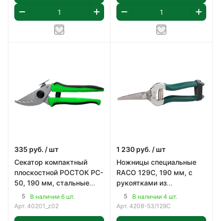
335
руб.
/ шт
1 230
руб.
/ шт
Секатор компактный
Ножницы специальные
плоскостной РОСТОК PC-
RACO 129C, 190 мм, с
50, 190 мм, стальные
рукоятками из
закалённые лезвия,
закалённой стали (4208-
5
5
В наличии 6 шт.
В наличии 4 шт.
двухкомпонентные
53/129C)
Арт.
40201_z02
Арт.
4208-53/129C