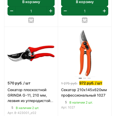
В корзину
В корзину
570
руб.
/ шт
972
руб.
/ шт
1 275
руб.
Секатор плоскостной
Секатор 210х145х620мм
GRINDA G-11, 210 мм,
профессиональный 1027
лезвия из углеродистой
5
В наличии 2 шт.
стали, закалены,
Арт.
1027
5
В наличии 2 шт.
тефлоновое покрыти
Арт.
8-423001_z02