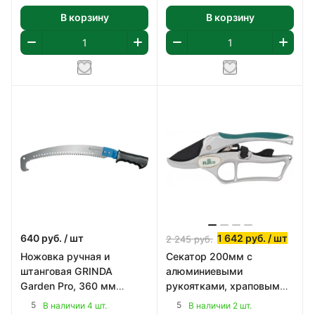
В корзину
В корзину
640
руб.
/ шт
1 642
руб.
/ шт
2 245
руб.
Ножовка ручная и
Секатор 200мм с
штанговая GRINDA
алюминиевыми
Garden Pro, 360 мм
рукоятками, храповым
(42444)
механизмом и эфесом,
5
5
В наличии 4 шт.
В наличии 2 шт.