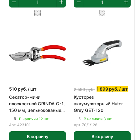
510
руб.
/ шт
1 899
руб.
/ шт
2 590
руб.
Секатор-мини
Кусторез
плоскостной GRINDA G-1,
аккумуляторный Huter
150 мм, цельнокованые
Grey GET-120
лезвия, стальные
5
5
В наличии 12 шт.
В наличии 3 шт.
рукоятки, покрытие ПВХ
Арт.
423101
Арт.
70/1/128
В корзину
В корзину