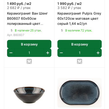
1 490
руб.
/ м2
1 990
руб.
/ м2
2 682 ₽ / упак
3 582 ₽ / упак
Керамогранит Ван Шенг
Керамогранит Pulpis Grey
В60607 60х60см
60х120см матовая цвет
полированный цвет
серый 1,44 м2/уп
бежево-коричневый 1,8
5
5
В наличии 25 упак.
В наличии 72 упак.
м2/уп
Арт.
В60607
В корзину
В корзину