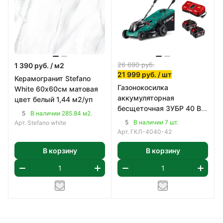
26 690
руб.
1 390
руб.
/ м2
21 999
руб.
/ шт
Керамогранит Stefano
Газонокосилка
White 60х60см матовая
аккумуляторная
цвет белый 1,44 м2/уп
бесщеточная ЗУБР 40 В
5
В наличии 285.84 м2.
(2x20В), 400 мм
5
В наличии 7 шт.
Арт.
Stefano white
Арт.
ГКЛ-4040-42
В корзину
В корзину