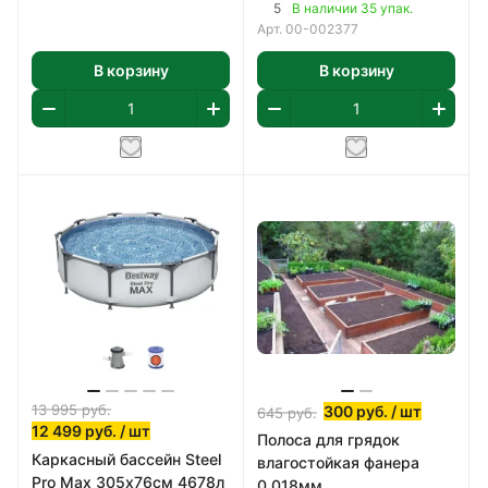
1,65 м2/уп
(09Г2С) 2мм
5
В наличии 35 упак.
Арт.
00-002377
В корзину
В корзину
13 995
руб.
300
руб.
/ шт
645
руб.
12 499
руб.
/ шт
Полоса для грядок
Каркасный бассейн Steel
влагостойкая фанера
Pro Max 305х76см 4678л
0,018мм