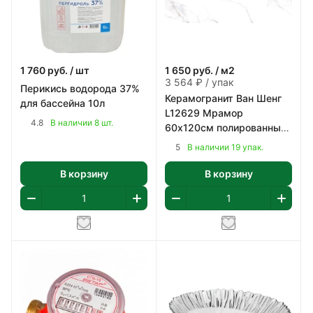
1 760
руб.
/ шт
1 650
руб.
/ м2
3 564 ₽ / упак
Перикись водорода 37%
Керамогранит Ван Шенг
для бассейна 10л
L12629 Мрамор
4.8
В наличии 8 шт.
60х120см полированный
цвет белый с коричнево-
5
В наличии 19 упак.
серым 2,16 м2/уп
В корзину
В корзину