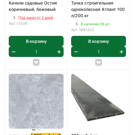
Качели садовые Остия
Тачка строительная
коричневый, бежевый
одноколесная Атлант 100
л/200 кг
5
Под заказ от 2 дней
Арт.
с1538
5
В наличии 28 шт.
Арт.
1841323
В корзину
В корзину