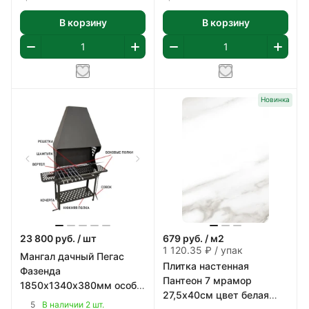
В корзину
В корзину
Новинка
23 800
руб.
/ шт
679
руб.
/ м2
1 120.35 ₽ / упак
Мангал дачный Пегас
Плитка настенная
Фазенда
Пантеон 7 мрамор
1850х1340х380мм особо
27,5х40см цвет белая
прочная котловая сталь
5
В наличии 2 шт.