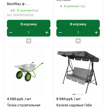
BestWay ф-
4
В наличии 1 шт.
насос,картридж 58093
4.5
В наличии 9 шт.
арт 56408
Арт.
56408/249228
В корзину
В корзину
4 590
руб.
/ шт
8 560
руб.
/ шт
Тачка строительная
Качели садовые Габи