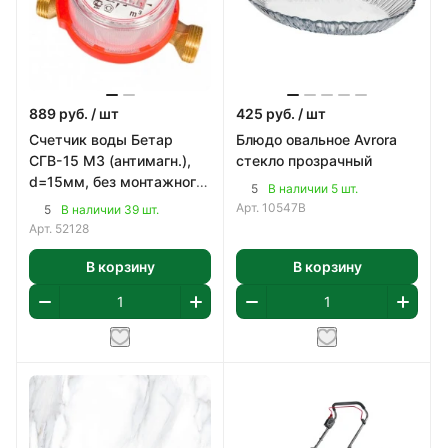
889
руб.
/ шт
425
руб.
/ шт
Счетчик воды Бетар
Блюдо овальное Avrora
СГВ-15 МЗ (антимагн.),
стекло прозрачный
d=15мм, без монтажного
5
В наличии 5 шт.
комплекта
Арт.
10547B
5
В наличии 39 шт.
Арт.
52128
В корзину
В корзину