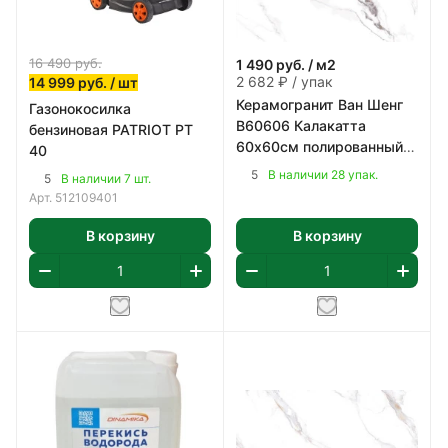
16 490
руб.
1 490
руб.
/ м2
2 682 ₽ / упак
14 999
руб.
/ шт
Керамогранит Ван Шенг
Газонокосилка
В60606 Калакатта
бензиновая PATRIOT PT
60х60см полированный
40
цвет бело-серый 1,8 м2/
5
В наличии 28 упак.
5
В наличии 7 шт.
уп
Арт.
512109401
В корзину
В корзину