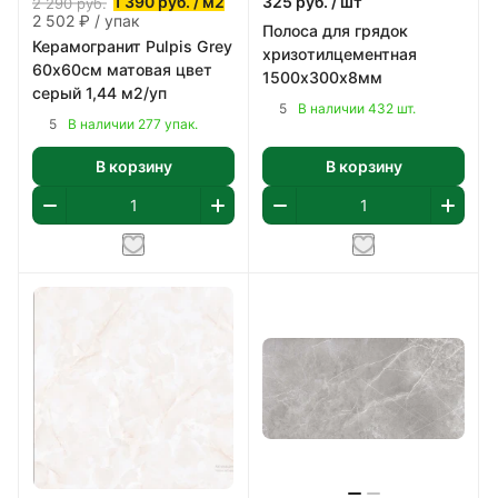
1 390
руб.
/ м2
325
руб.
/ шт
2 290
руб.
2 502 ₽ / упак
Полоса для грядок
Керамогранит Pulpis Grey
хризотилцементная
60х60см матовая цвет
1500х300х8мм
серый 1,44 м2/уп
5
В наличии 432 шт.
5
В наличии 277 упак.
В корзину
В корзину