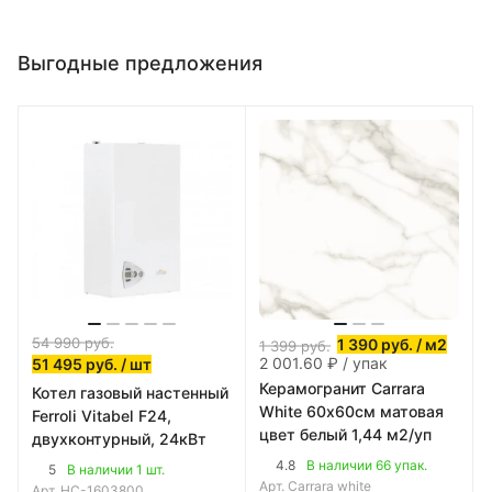
Выгодные предложения
54 990
руб.
1 390
руб.
/ м2
1 399
руб.
2 001.60 ₽ / упак
51 495
руб.
/ шт
Керамогранит Carrara
Котел газовый настенный
White 60х60см матовая
Ferroli Vitabel F24,
цвет белый 1,44 м2/уп
двухконтурный, 24кВт
4.8
В наличии 66 упак.
5
В наличии 1 шт.
Арт.
Carrara white
Арт.
НС-1603800