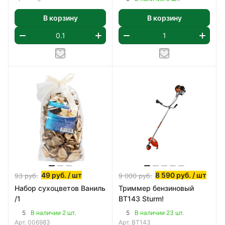
В корзину
В корзину
49
руб.
/ шт
8 590
руб.
/ шт
93
руб.
9 000
руб.
Набор сухоцветов Ваниль
Триммер бензиновый
/1
BT143 Sturm!
5
5
В наличии 2 шт.
В наличии 23 шт.
Арт.
006983
Арт.
BT143