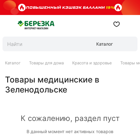
ПОВЫШЕННЫЙ КЭШБЭК БАЛЛАМИ
15%
Каталог
Каталог
Товары для дома
Красота и здоровье
Товары м
Товары медицинские в
Зеленодольске
К сожалению, раздел пуст
В данный момент нет активных товаров