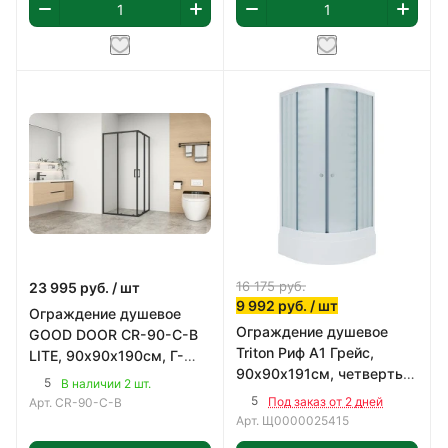
16 175
руб.
23 995
руб.
/ шт
9 992
руб.
/ шт
Ограждение душевое
Ограждение душевое
GOOD DOOR CR-90-C-B
Triton Риф A1 Грейс,
LITE, 90х90х190см, Г-
90х90х191см, четверть
образное, профиль
5
В наличии 2 шт.
круга, профиль белый,
черный, прозрачное
5
Под заказ от 2 дней
Арт.
CR-90-C-B
стекло Грейс 4мм
Арт.
Щ0000025415