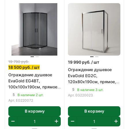
19 790
руб.
19 990
руб.
/ шт
18 500
руб.
/ шт
Ограждение душевое
Ограждение душевое
EvaGold EG2C,
EvaGold EG4BT,
120х80х190см, прямое,
100х100х190см, прямое,
профиль хром, стекло
5
В наличии 3 шт.
профиль черный, стекло
прозрачное 5мм.
5
В наличии 2 шт.
Арт.
EG220023
тонированное 5мм.
Арт.
EG220072
В корзину
В корзину