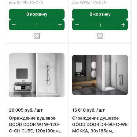
5мм.
прозрачное 5мм.
Арт.
R-120-80-C-B
Арт.
WTW-110-С-B
В корзину
В корзину
20 005
руб.
/ шт
15 610
руб.
/ шт
Ограждение душевое
Ограждение душевое
GOOD DOOR WTW-120-
GOOD DOOR DR-90-C-WE
C-CH CUBE, 120х190см,
MOKKA, 90х185см,