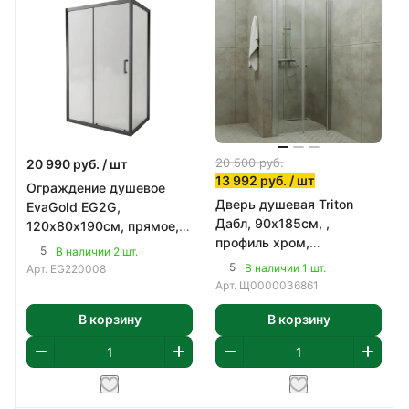
20 500
руб.
20 990
руб.
/ шт
13 992
руб.
/ шт
Ограждение душевое
Дверь душевая Triton
EvaGold EG2G,
Дабл, 90х185см, ,
120х80х190см, прямое,
профиль хром,
профиль оруж. сталь,
5
В наличии 2 шт.
прозрачное 5мм.
стекло прозрачное 5мм.
5
В наличии 1 шт.
Арт.
EG220008
Арт.
Щ0000036861
В корзину
В корзину