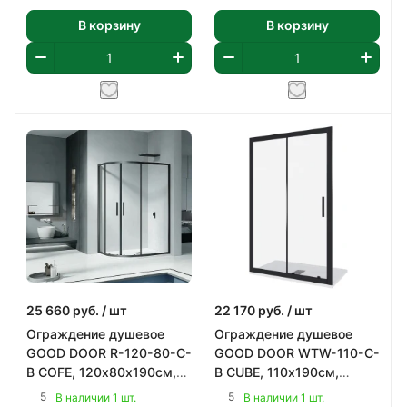
В корзину
В корзину
25 660
руб.
/ шт
22 170
руб.
/ шт
Ограждение душевое
Ограждение душевое
GOOD DOOR R-120-80-C-
GOOD DOOR WTW-110-С-
B COFE, 120х80х190см,
B CUBE, 110х190см,
радиусное, прозрачное
прямое, профиль черный,
5
5
В наличии 1 шт.
В наличии 1 шт.