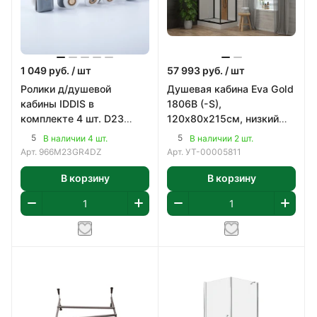
1 049
руб.
/ шт
57 993
руб.
/ шт
Ролики д/душевой
Душевая кабина Eva Gold
кабины IDDIS в
1806B (-S),
комплекте 4 шт. D23
120х80х215см, низкий
966M23GR4DZ
поддон, белые стенки,
5
5
В наличии 4 шт.
В наличии 2 шт.
прозр. стекла, бамбук
Арт.
966M23GR4DZ
Арт.
УТ-00005811
В корзину
В корзину