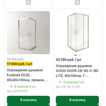
18 750
руб.
20 190
руб.
/ шт
17 900
руб.
/ шт
Ограждение душевое
Ограждение душевое
GOOD DOOR CR-90-C-BG
EvaGold EG3C,
LITE, 90х190см, Г-
90х90х190см, прямое,
образное, профиль
5
В наличии 1 шт.
профиль хром, стекло
Матовое золото, 5мм.
5
В наличии 3 шт.
Арт.
CR-90-C-BG
прозрачное 5мм.
Арт.
EG220028
В корзину
В корзину