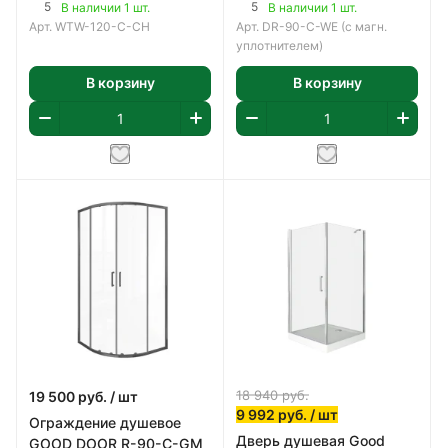
прямое, прозрачное 5мм.
прямое, прозрачное 5мм.
5
5
В наличии 1 шт.
В наличии 1 шт.
Арт.
WTW-120-C-CH
Арт.
DR-90-C-WE (с магн.
уплотнителем)
В корзину
В корзину
18 940
руб.
19 500
руб.
/ шт
9 992
руб.
/ шт
Ограждение душевое
Дверь душевая Good
GOOD DOOR R-90-C-GM