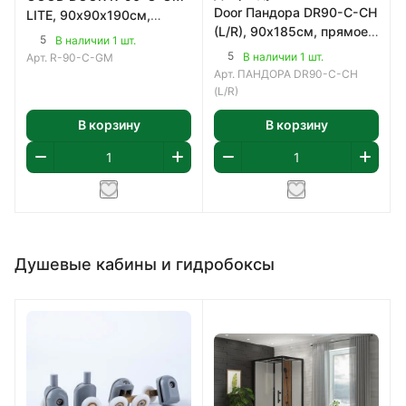
Door Пандора DR90-С-СH
LITE, 90х90х190см,
(L/R), 90х185см, прямое,
радиусное, профиль
5
В наличии 1 шт.
профиль хром, стекло
оруж. сталь, 5мм.
5
В наличии 1 шт.
Арт.
R-90-C-GM
прозрачное 6
Арт.
ПАНДОРА DR90-С-СH
(L/R)
В корзину
В корзину
Душевые кабины и гидробоксы