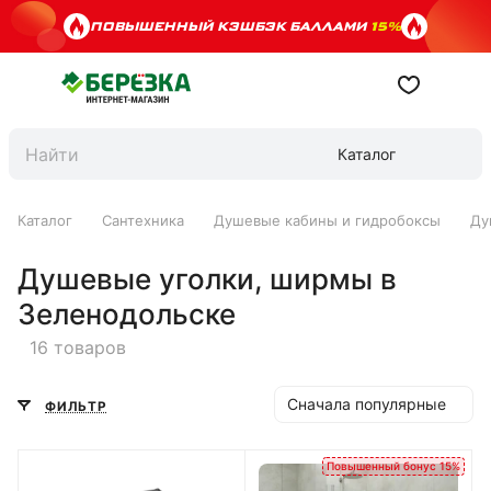
ПОВЫШЕННЫЙ КЭШБЭК БАЛЛАМИ
15%
Каталог
Каталог
Сантехника
Душевые кабины и гидробоксы
Ду
Душевые уголки, ширмы в
Зеленодольске
16 товаров
Сначала популярные
ФИЛЬТР
Повышенный бонус 15%