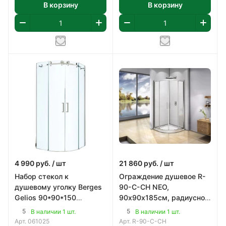
В корзину
В корзину
4 990
руб.
/ шт
21 860
руб.
/ шт
Набор стекол к
Ограждение душевое R-
душевому уголку Berges
90-C-CH NEO,
Gelios 90*90*150
90х90х185см, радиусное,
прозрачное стекло, 8мм,
профиль хром,
5
5
В наличии 1 шт.
В наличии 1 шт.
профиль хром
прозрачное 5мм.
Арт.
061025
Арт.
R-90-C-CH