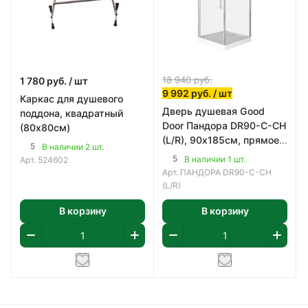
18 940
руб.
1 780
руб.
/ шт
9 992
руб.
/ шт
Каркас для душевого
Дверь душевая Good
поддона, квадратный
Door Пандора DR90-С-СH
(80х80см)
(L/R), 90х185см, прямое,
5
В наличии 2 шт.
профиль хром, стекло
5
В наличии 1 шт.
Арт.
524602
прозрачное 6
Арт.
ПАНДОРА DR90-С-СH
(L/R)
В корзину
В корзину