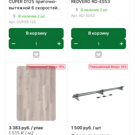
CUPER D125 приточно-
REDVERG RD-ES53
вытяжной 6 скоростей
5
В наличии 2 шт.
ERA
Арт.
RD-ES53
5
В наличии 2 шт.
Арт.
CUPER 125
В корзину
В корзину
Повышенный бонус 15%
Повышенный бонус 15%
3 383
руб.
/ упак
1 500
руб.
/ шт
1 515 ₽ / м2