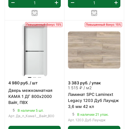
Повышенный бонус 15%
Повышенный бонус 15%
4 980
руб.
/ шт
3 383
руб.
/ упак
1 515 ₽ / м2
Дверь межкомнатная
Ламинат SPC Laminext
КАМА 1 ДГ 800х2000
Legacy 1203 Дуб Лаундж
Вайт, ПВХ
3,6 мм 42 кл
5
В наличии 5 шт.
5
В наличии 21 упак.
Арт.
Дв_п_Кама1__Вайт_800
Арт.
1203 Дуб Лаундж