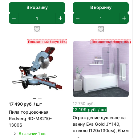
В корзину
В корзину
Повышенный бонус 15%
Повышенный бонус 15%
12 750
руб.
17 490
руб.
/ шт
12 199
руб.
/ шт
Пила торцовочная
Ограждение душевое на
Redverg RD-MS210-
ванну Eva Gold JY140,
1300S
стекло (120х130см), 6 мм
5
В наличии 1 шт.