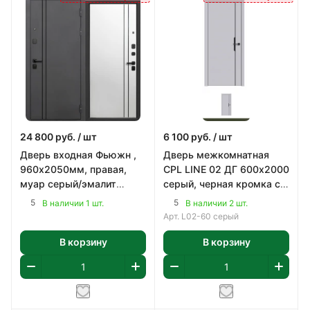
24 800
руб.
/ шт
6 100
руб.
/ шт
Дверь входная Фьюжн ,
Дверь межкомнатная
960х2050мм, правая,
CPL LINE 02 ДГ 600х2000
муар серый/эмалит
серый, черная кромка с
белый
4-х сторон, ПВХ
5
5
В наличии 1 шт.
В наличии 2 шт.
Арт.
L02-60 серый
В корзину
В корзину