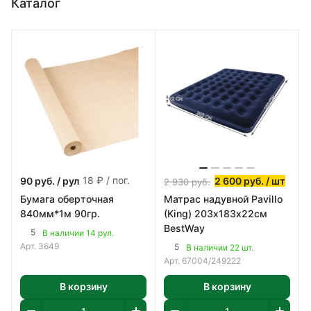
Каталог
18 ₽ / пог.
90
руб.
/ рул
2 600
руб.
/ шт
2 930
руб.
Бумага оберточная
Матрас надувной Pavillo
840мм*1м 90гр.
(King) 203х183х22см
BestWay
5
В наличии 14 рул.
Арт.
3649
5
В наличии 22 шт.
Арт.
67004/249222
В корзину
В корзину