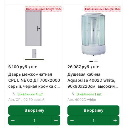
Повышенный бонус 15%
Повышенный бонус 15%
6 100
руб.
/ шт
26 987
руб.
/ шт
Дверь межкомнатная
Душевая кабина
CPL LINE 02 ДГ 700х2000
Aquapulse 4002D white,
серый, черная кромка с
90х90х220см, высокий
4-х сторон, ПВХ
поддон, белые стенки,
5
5
В наличии 4 шт.
В наличии 1 шт.
мат. стекла
Арт.
CPL 02 70 серый
Арт.
4002D white
В корзину
В корзину