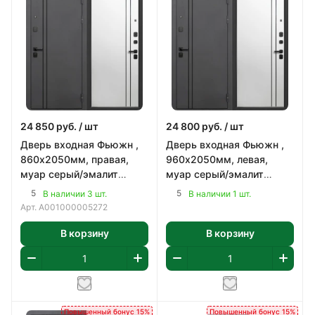
24 850
руб.
/ шт
24 800
руб.
/ шт
Дверь входная Фьюжн ,
Дверь входная Фьюжн ,
860х2050мм, правая,
960х2050мм, левая,
муар серый/эмалит
муар серый/эмалит
белый
белый
5
5
В наличии 3 шт.
В наличии 1 шт.
Арт.
А001000005272
В корзину
В корзину
Повышенный бонус 15%
Повышенный бонус 15%