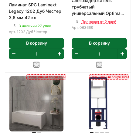
Снегозадержатель
Ламинат SPC Laminext
трубчатый
Legacy 1202 Дуб Честер
универсальный Optima
3,6 мм 42 кл
3м RAL7004 серый
5
Под заказ от 2 дней
5
В наличии 27 упак.
Арт.
063668
Арт.
1202 Дуб Честер
В корзину
В корзину
Повышенный бонус 15%
Повышенный бонус 15%