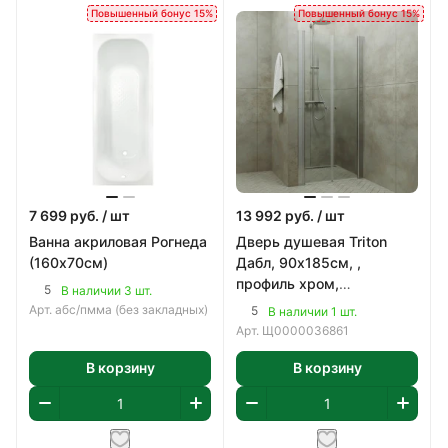
Повышенный бонус 15%
Повышенный бонус 15%
7 699
руб.
/ шт
13 992
руб.
/ шт
Ванна акриловая Рогнеда
Дверь душевая Triton
(160х70см)
Дабл, 90х185см, ,
профиль хром,
5
В наличии 3 шт.
прозрачное 5мм.
Арт.
абс/пмма (без закладных)
5
В наличии 1 шт.
Арт.
Щ0000036861
В корзину
В корзину