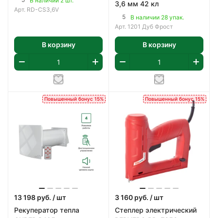
В наличии 2 шт.
3,6 мм 42 кл
Арт.
RD-CS3,6V
5
В наличии 28 упак.
Арт.
1201 Дуб Фрост
В корзину
В корзину
Повышенный бонус 15%
Повышенный бонус 15%
13 198
руб.
/ шт
3 160
руб.
/ шт
Рекуператор тепла
Степлер электрический