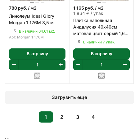
780
руб.
/ м2
1 165
руб.
/ м2
1 864 ₽ / упак
Линолеум Ideal Glory
Плитка напольная
Morgan 1 176M 3,5 м
Андалусия 40х40см
5
В наличии 64.61 м2.
матовая цвет серый 1,6
Арт.
Morgan 1 176M
м2/уп
5
В наличии 7 упак.
В корзину
В корзину
Загрузить еще
1
2
3
4