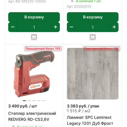
5
В наличии 1 шт.
Арт.
RD-MS210-1300S
Арт.
EG220010
В корзину
В корзину
Повышенный бонус 15%
Повышенный бонус 15%
3 490
руб.
/ шт
3 383
руб.
/ упак
1 515 ₽ / м2
Степлер электрический
Ламинат SPC Laminext
REDVERG RD-CS3,6V
Legacy 1201 Дуб Фрост
5