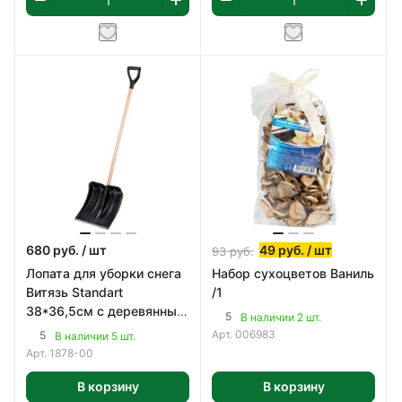
680
руб.
/ шт
49
руб.
/ шт
93
руб.
Лопата для уборки снега
Набор сухоцветов Ваниль
Витязь Standart
/1
38*36,5см с деревянным
5
В наличии 2 шт.
черенком и V-ручкой
Арт.
006983
5
В наличии 5 шт.
Арт.
1878-00
В корзину
В корзину