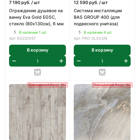
7 190
руб.
/ шт
12 590
руб.
/ шт
Ограждение душевое на
Система инсталляции
ванну Eva Gold EG5C,
BAS GROUP 400 (для
стекло (80х130см), 6 мм
подвесного унитаза)
5
5
В наличии 1 шт.
В наличии 4 шт.
Арт.
EG220057
Арт.
PRO-SL003/6
В корзину
В корзину
Повышенный бонус 15%
Повышенный бонус 15%