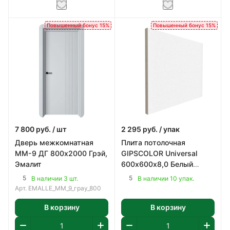
Повышенный бонус 15%
Повышенный бонус 15%
7 800
руб.
/ шт
2 295
руб.
/ упак
Дверь межкомнатная
Плита потолочная
ММ-9 ДГ 800х2000 Грэй,
GIPSCOLOR Universal
Эмалит
600х600х8,0 Белый
уп.11шт=3,96м2
5
5
В наличии 3 шт.
В наличии 10 упак.
Арт.
EMALLE_MM_9_грау_800
В корзину
В корзину