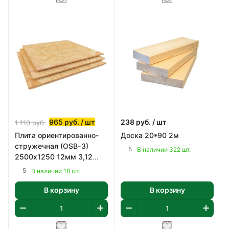
965
руб.
/ шт
238
руб.
/ шт
1 110
руб.
Плита ориентированно-
Доска 20*90 2м
стружечная (OSB-3)
5
В наличии 322 шт.
2500х1250 12мм 3,12
кв.м
5
В наличии 18 шт.
В корзину
В корзину