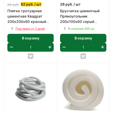
62
руб.
/ шт
28
руб.
/ шт
66
руб.
Плитка тротуарная
Брусчатка цементный
цементная Квадрат
Прямоугольник
200х200х60 красный
200х100х60 серый
KOGEN
KOGEN
5
5
Под заказ от 2 дней
В наличии 495 шт.
В корзину
В корзину