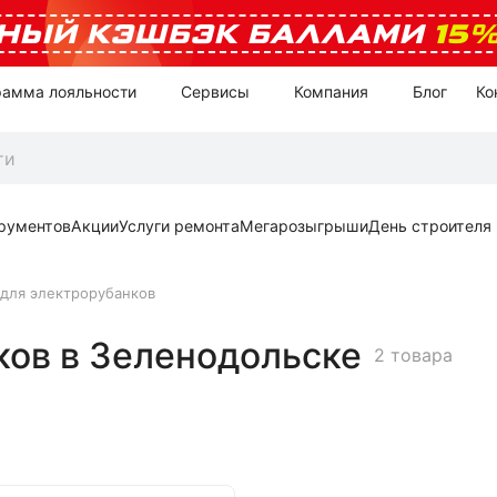
НЫЙ КЭШБЭК БАЛЛАМИ
15
рамма лояльности
Сервисы
Компания
Блог
Ко
рументов
Акции
Услуги ремонта
Мегарозыгрыши
День строителя
 для электрорубанков
ков в Зеленодольске
2 товара