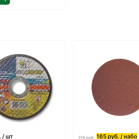
.
/ шт
165
руб.
/ набо
170
руб.