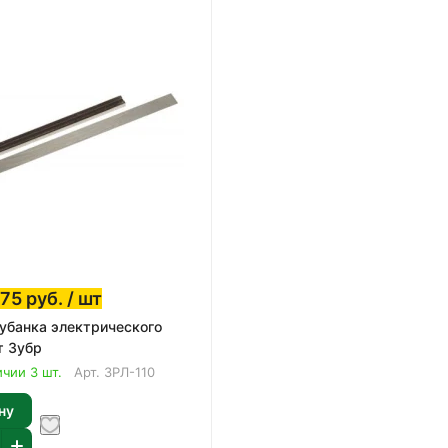
975
руб.
/ шт
убанка электрического
т Зубр
ичии 3 шт.
Арт.
ЗРЛ-110
ну