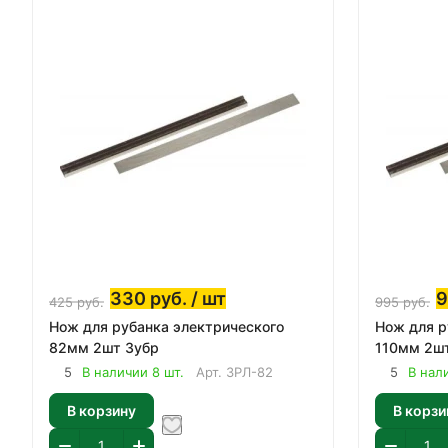
330
руб.
/ шт
425
руб.
995
руб.
Нож для рубанка электрического
Нож для р
82мм 2шт Зубр
110мм 2ш
5
В наличии 8 шт.
Арт.
ЗРЛ-82
5
В нал
В корзину
В корзи