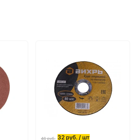
32
руб.
/ шт
46
руб.