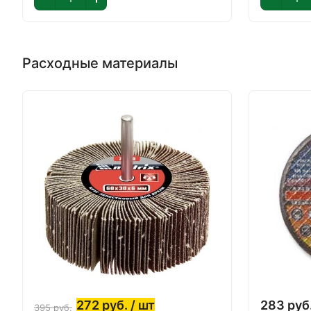
Расходные материалы
272
руб.
/ шт
283
руб
395
руб.