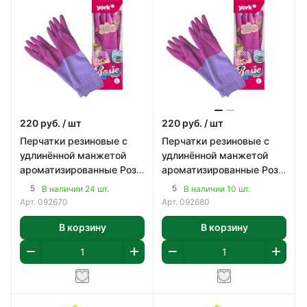
220
руб.
/ шт
220
руб.
/ шт
Перчатки резиновые с
Перчатки резиновые с
удлинённой манжетой
удлинённой манжетой
ароматизированные Рози
ароматизированные Рози
YORK (М)/12
YORK (L)/12
5
5
В наличии 24 шт.
В наличии 10 шт.
Арт.
092670
Арт.
092680
В корзину
В корзину