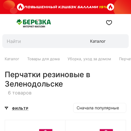
ПОВЫШЕННЫЙ КЭШБЭК БАЛЛАМИ
15%
Каталог
Каталог
Товары для дома
Уборка, уход за домом
Перча
Перчатки резиновые в
Зеленодольске
6 товаров
Сначала популярные
ФИЛЬТР