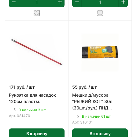
171
руб.
/ шт
55
руб.
/ шт
Рукоятка для насадок
Мешки д/мусора
120см пластм.
"РЫЖИЙ КОТ" 30л
(30шт./рул.) ПНД
5
В наличии 3 шт.
(черные)
Арт.
081470
5
В наличии 61 шт.
Арт.
310101
В корзину
В корзину