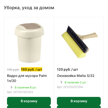
Уборка, уход за домом
160
руб.
/ шт
120
руб.
/ шт
170
руб.
Ведро для мусора Palm
Окномойка Malta S/32
1л/30
5
В наличии 2 шт.
Арт.
221210227/04
5
В наличии 8 шт.
Арт.
221301521/03
В корзину
В корзину