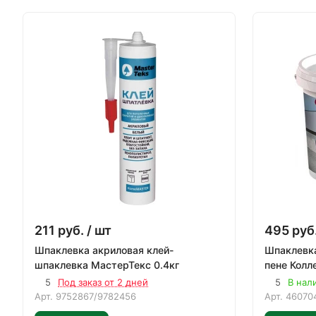
211
руб.
/ шт
495
руб
Шпаклевка акриловая клей-
Шпаклевка
шпаклевка МастерТекс 0.4кг
5
Под заказ от 2 дней
5
В нал
Арт.
9752867/9782456
Арт.
46070