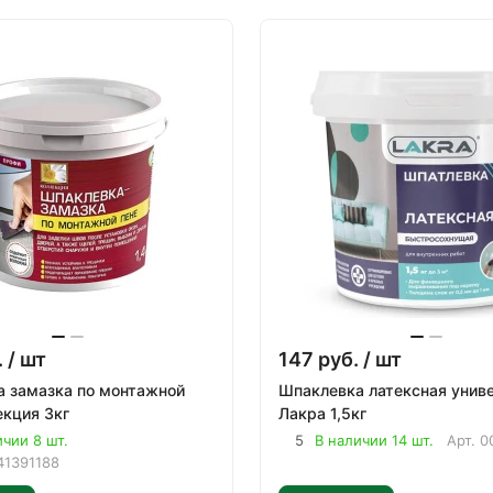
.
/ шт
147
руб.
/ шт
 замазка по монтажной
Шпаклевка латексная унив
пене Коллекция 3кг
Лакра 1,5кг
ичии 8 шт.
5
В наличии 14 шт.
Арт.
0
41391188