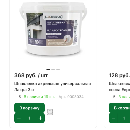
368
руб.
/ шт
128
руб.
Шпаклевка акриловая универсальная
Шпаклевка
Лакра 3кг
сосна Евр
5
В наличии 19 шт.
Арт.
0008034
5
В нал
В корзину
В корзи