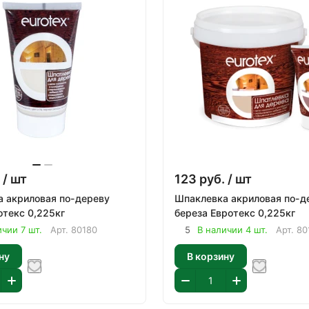
/ шт
123
руб.
/ шт
 акриловая по-дереву
Шпаклевка акриловая по-д
отекс 0,225кг
береза Евротекс 0,225кг
ичии 7 шт.
Арт.
80180
5
В наличии 4 шт.
Арт.
80
ну
В корзину