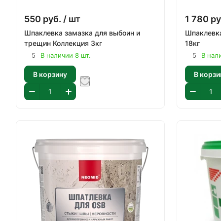
550
руб.
/ шт
1 780
ру
Шпаклевка замазка для выбоин и
Шпаклевка
трещин Коллекция 3кг
18кг
5
В наличии 8 шт.
5
В нал
В корзину
В корзи