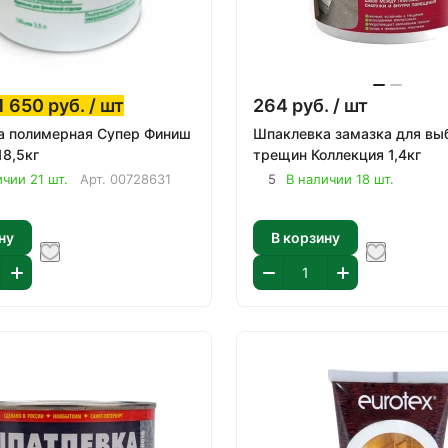
1 650
руб.
/ шт
264
руб.
/ шт
а полимерная Супер Финиш
Шпаклевка замазка для вы
18,5кг
трещин Коллекция 1,4кг
ичии 21 шт.
Арт.
00728631
5
В наличии 18 шт.
ну
В корзину