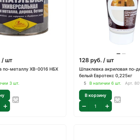
.
/ шт
128
руб.
/ шт
по-металлу ХВ-0016 НБХ
Шпаклевка акриловая по-д
белый Евротекс 0,225кг
ичии 3 шт.
5
В наличии 6 шт.
Арт.
80
ну
В корзину