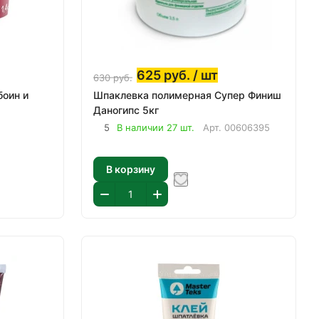
625
руб.
/ шт
630
руб.
боин и
Шпаклевка полимерная Супер Финиш
Даногипс 5кг
5
В наличии 27 шт.
Арт.
00606395
В корзину