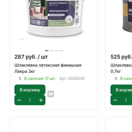
287
руб.
/ шт
525
руб
Шпаклевка латексная финишная
Шпаклевка 
Лакра 3кг
0,7кг
5
В наличии 17 шт.
Арт.
0008046
5
В нал
В корзину
В корзи