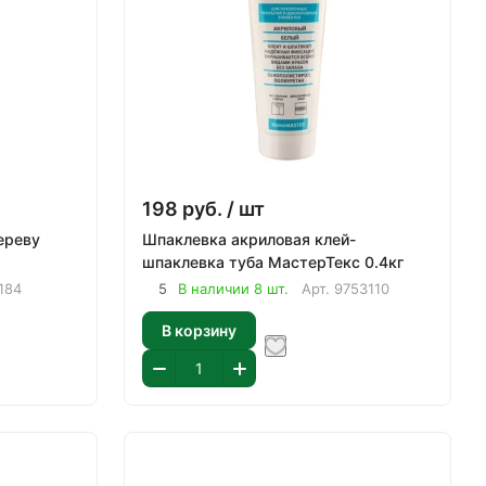
198
руб.
/ шт
ереву
Шпаклевка акриловая клей-
шпаклевка туба МастерТекс 0.4кг
184
5
В наличии 8 шт.
Арт.
9753110
В корзину