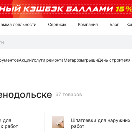
НЫЙ КЭШБЭК БАЛЛАМИ
15
рамма лояльности
Сервисы
Компания
Блог
Ко
рументов
Акции
Услуги ремонта
Мегарозыгрыши
День строителя
енодольске
67 товаров
и для
Шпатлевки для наружних
х работ
работ