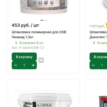
453
руб.
/ шт
1 677
руб.
Шпаклевка полимерная для OSB
Шпаклевк
Неомид 1,3кг
Даногипс 
5
В наличии 8 шт.
5
В нал
Арт.
Н-ШпатлOSB-1,3
В корзину
В корзи