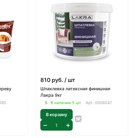
810
руб.
/ шт
ереву
Шпаклевка латексная финишная
Лакра 9кг
185
5
В наличии 5 шт.
Арт.
0008047
В корзину