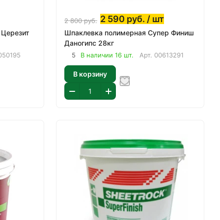
2 590
руб.
/ шт
2 800
руб.
 Церезит
Шпаклевка полимерная Супер Финиш
Даногипс 28кг
050195
5
В наличии 16 шт.
Арт.
00613291
В корзину