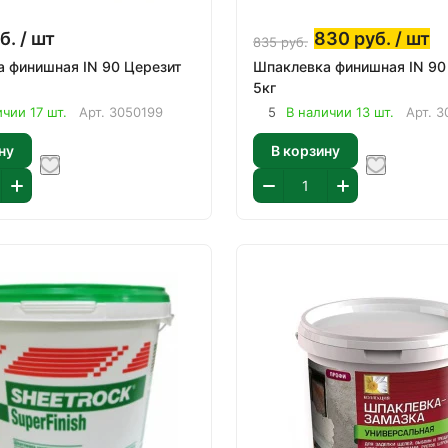
б.
/ шт
830
руб.
/ шт
835
руб.
 финишная IN 90 Церезит
Шпаклевка финишная IN 90
5кг
ичии 17 шт.
Арт.
3050199
5
В наличии 13 шт.
Арт.
3
ну
В корзину