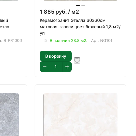
1 885
руб.
/ м2
овый
Керамогранит Эгелла 60х60см
етло-
матовая-глосси цвет бежевый 1,8 м2/
уп
т.
R_PR1006
5
В наличии 28.8 м2.
Арт.
NG101
В корзину