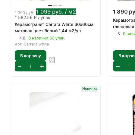
1 099
руб.
/ м2
1 890
ру
1 390
руб.
1 582.56 ₽ / упак
Керамогр
Керамогранит Carrara White 60х60см
глянцевая
матовая цвет белый 1,44 м2/уп
5
В нал
4.8
В наличии 66 упак.
Арт.
Carrara white
В корзину
В корзи
Новинка