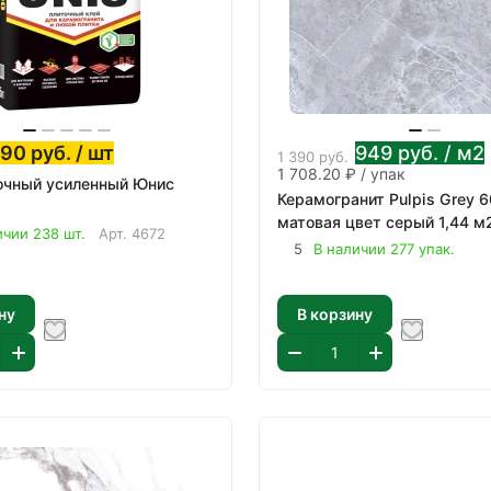
490
руб.
/ шт
949
руб.
/ м2
1 390
руб.
1 708.20 ₽ / упак
очный усиленный Юнис
Керамогранит Pulpis Grey 
матовая цвет серый 1,44 м
ичии 238 шт.
Арт.
4672
5
В наличии 277 упак.
ну
В корзину