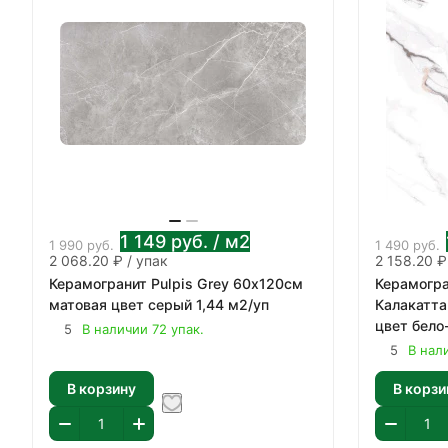
1 149
руб.
/ м2
1 990
руб.
1 490
руб.
2 068.20 ₽ / упак
2 158.20 ₽
Керамогранит Pulpis Grey 60х120см
Керамогра
матовая цвет серый 1,44 м2/уп
Калакатта
цвет бело
5
В наличии 72 упак.
5
В нал
В корзину
В корзи