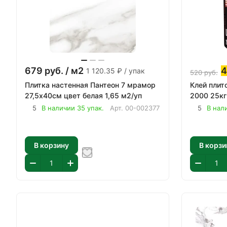
679
руб.
/ м2
1 120.35 ₽ / упак
520
руб.
Плитка настенная Пантеон 7 мрамор
Клей плит
27,5х40см цвет белая 1,65 м2/уп
2000 25кг
5
В наличии 35 упак.
Арт.
00-002377
5
В нал
В корзину
В корзи