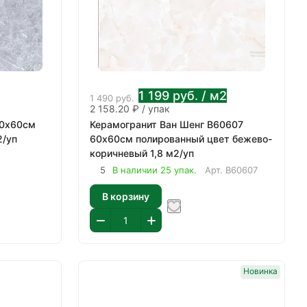
1 199
руб.
/ м2
1 490
руб.
2 158.20 ₽ / упак
60х60см
Керамогранит Ван Шенг В60607
2/уп
60х60см полированный цвет бежево-
коричневый 1,8 м2/уп
5
В наличии 25 упак.
Арт.
В60607
В корзину
Новинка