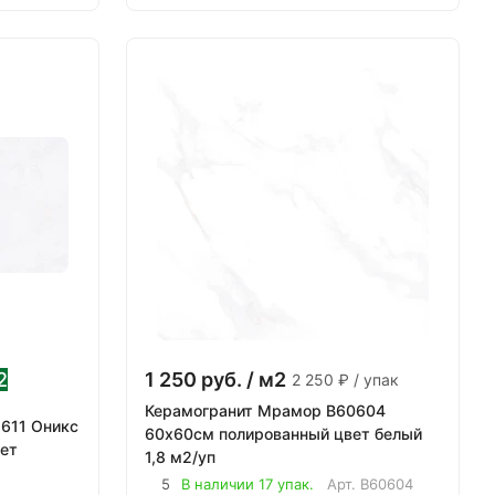
2
1 250
руб.
/ м2
2 250 ₽ / упак
Керамогранит Мрамор B60604
2611 Оникс
60х60см полированный цвет белый
ет
1,8 м2/уп
5
В наличии 17 упак.
Арт.
B60604