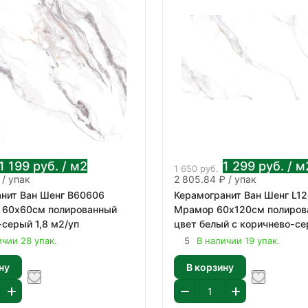
1 199
руб.
/ м2
1 299
руб.
/ м
1 650
руб.
 / упак
2 805.84 ₽ / упак
нит Ван Шенг В60606
Керамогранит Ван Шенг L1
 60х60см полированный
Мрамор 60х120см полиров
-серый 1,8 м2/уп
цвет белый с коричнево-се
м2/уп
ичии 28 упак.
5
В наличии 19 упак.
ну
В корзину