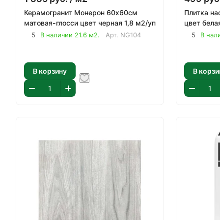
Керамогранит Монерон 60х60см
Плитка на
матовая-глосси цвет черная 1,8 м2/уп
цвет бела
5
В наличии 21.6 м2.
Арт.
NG104
5
В нал
В корзину
В корзи