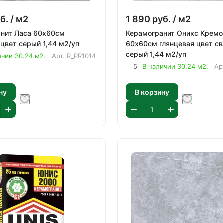
б.
/ м2
1 890
руб.
/ м2
анит Ласа 60х60см
Керамогранит Оникс Крем
 цвет серый 1,44 м2/уп
60х60см глянцевая цвет св
серый 1,44 м2/уп
ичии 30.24 м2.
Арт.
R_PR1014
5
В наличии 30.24 м2.
Ар
ну
В корзину