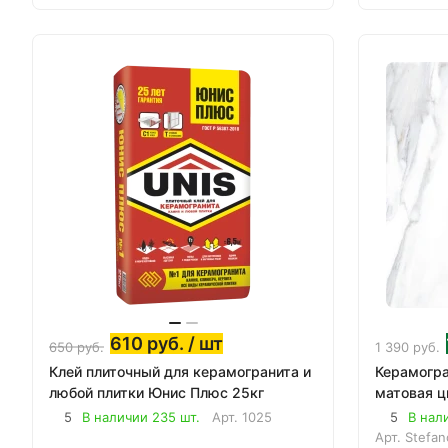
610
руб.
/ шт
650
руб.
1 390
руб.
Клей плиточный для керамогранита и
Керамогра
любой плитки Юнис Плюс 25кг
матовая ц
5
В наличии 235 шт.
Арт.
1025
5
В нал
Арт.
Stefan