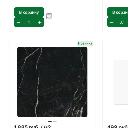
В корзину
В корзи
Новинка
1 885
руб.
/ м2
499
руб