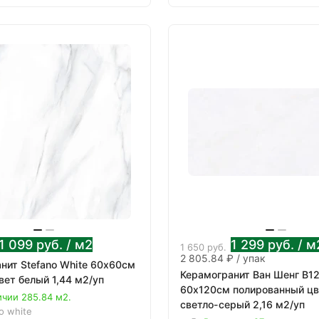
1 099
руб.
/ м2
1 299
руб.
/ м
1 650
руб.
2 805.84 ₽ / упак
нит Stefano White 60х60см
Керамогранит Ван Шенг B1
вет белый 1,44 м2/уп
60х120см полированный цв
ичии 285.84 м2.
светло-серый 2,16 м2/уп
o white