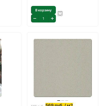
В корзину
569
руб.
/ м2