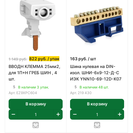
822
руб.
/ упак
163
руб.
/ шт
1 149
руб.
ВВОДН КЛЕММА 25мм2,
Шина нулевая на DIN-
для 1П+Н ГРЕБ ШИН , 4
изол. ШНИ-6х9-12-Д-С
шт.
ИЭК YNN10-69-12D-K07
5
5
В наличии 3 упак.
В наличии 48 шт.
Арт.
EZ9XPC604
Арт.
219 430
В корзину
В корзину