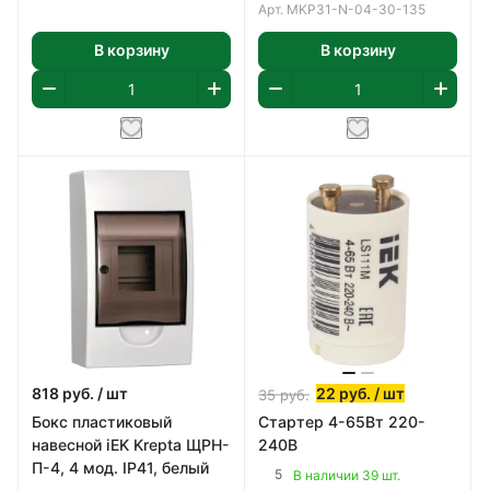
Арт.
MKP31-N-04-30-135
В корзину
В корзину
818
руб.
/ шт
22
руб.
/ шт
35
руб.
Бокс пластиковый
Стартер 4-65Вт 220-
навесной iEK Krepta ЩРН-
240В
П-4, 4 мод. IP41, белый
5
В наличии 39 шт.