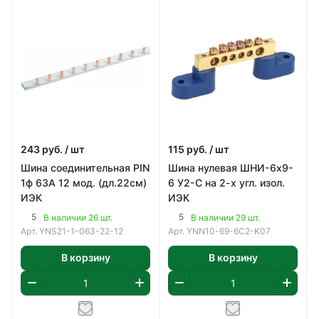
243
руб.
/ шт
115
руб.
/ шт
Шина соединительная PIN
Шина нулевая ШНИ-6х9-
1ф 63А 12 мод. (дл.22см)
6 У2-С на 2-х угл. изол.
ИЭК
ИЭК
5
5
В наличии 26 шт.
В наличии 29 шт.
Арт.
YNS21-1-063-22-12
Арт.
YNN10-69-6C2-K07
В корзину
В корзину