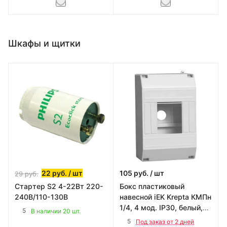
Шкафы и щитки
22
руб.
/ шт
105
руб.
/ шт
29
руб.
Стартер S2 4-22Вт 220-
Бокс пластиковый
240В/110-130В
навесной iEK Krepta КМПн
1/4, 4 мод. IP30, белый,
5
В наличии 20 шт.
без крышки
5
Под заказ от 2 дней