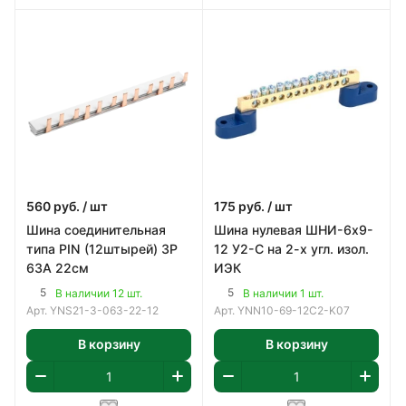
560
руб.
/ шт
175
руб.
/ шт
Шина соединительная
Шина нулевая ШНИ-6х9-
типа PIN (12штырей) 3Р
12 У2-С на 2-х угл. изол.
63А 22см
ИЭК
5
5
В наличии 12 шт.
В наличии 1 шт.
Арт.
YNS21-3-063-22-12
Арт.
YNN10-69-12C2-K07
В корзину
В корзину