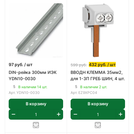
97
руб.
/ шт
432
руб.
/ шт
599
руб.
DIN-рейка 300мм ИЭК
ВВОДН КЛЕММА 35мм2,
YDN10-0030
для 1-3П ГРЕБ ШИН, 4 шт.
5
5
В наличии 14 шт.
В наличии 2 шт.
Арт.
YDN10-0030
Арт.
EZ9XPC04
В корзину
В корзину