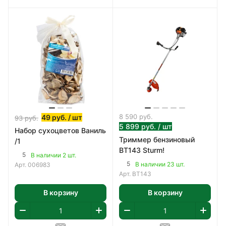
8 590
руб.
49
руб.
/ шт
93
руб.
5 899
руб.
/ шт
Набор сухоцветов Ваниль
Триммер бензиновый
/1
BT143 Sturm!
5
В наличии 2 шт.
5
В наличии 23 шт.
Арт.
006983
Арт.
BT143
В корзину
В корзину