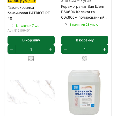
2 158.20 ₽ / упак
14 999
руб.
/ шт
Керамогранит Ван Шенг
Газонокосилка
В60606 Калакатта
бензиновая PATRIOT PT
60х60см полированный
40
цвет бело-серый 1,8 м2/
5
В наличии 28 упак.
5
В наличии 7 шт.
уп
Арт.
512109401
В корзину
В корзину