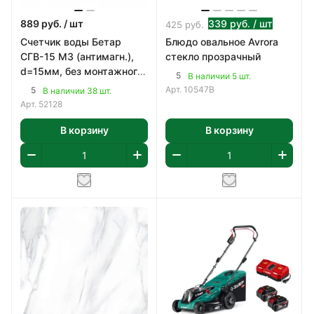
889
руб.
/ шт
339
руб.
/ шт
425
руб.
Счетчик воды Бетар
Блюдо овальное Avrora
СГВ-15 МЗ (антимагн.),
стекло прозрачный
d=15мм, без монтажного
5
В наличии 5 шт.
комплекта
Арт.
10547B
5
В наличии 38 шт.
Арт.
52128
В корзину
В корзину