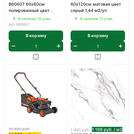
В60607 60х60см
60х120см матовая цвет
полированный цвет
серый 1,44 м2/уп
бежево-коричневый 1,8
5
5
В наличии 25 упак.
В наличии 72 упак.
м2/уп
Арт.
В60607
В корзину
В корзину
16 490
руб.
1 199
руб.
/ м2
1 490
руб.