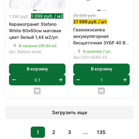
26 690
руб.
1 099
руб.
/ м2
1 390
руб.
21 999
руб.
/ шт
Керамогранит Stefano
Газонокосилка
White 60х60см матовая
аккумуляторная
цвет белый 1,44 м2/уп
бесщеточная ЗУБР 40 В
5
В наличии 285.84 м2.
(2x20В), 400 мм
5
В наличии 7 шт.
Арт.
Stefano white
Арт.
ГКЛ-4040-42
В корзину
В корзину
Загрузить еще
1
2
3
...
135