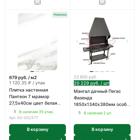
Новинка
23 800
руб.
679
руб.
/ м2
1 120.35 ₽ / упак
20 229
руб.
/ шт
Плитка настенная
Мангал дачный Пегас
Пантеон 7 мрамор
Фазенда
27,5х40см цвет белая
1850х1340х380мм особо
1,65 м2/уп
прочная котловая сталь
5
В наличии 35 упак.
5
В наличии 2 шт.
(09Г2С) 2мм
Арт.
00-002377
В корзину
В корзину