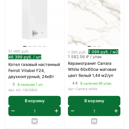
51 495
руб.
1 099
руб.
/ м2
1 390
руб.
1 582.56 ₽ / упак
46 399
руб.
/ шт
Керамогранит Carrara
Котел газовый настенный
White 60х60см матовая
Ferroli Vitabel F24,
цвет белый 1,44 м2/уп
двухконтурный, 24кВт
4.8
В наличии 66 упак.
5
В наличии 1 шт.
Арт.
Carrara white
Арт.
НС-1603800
В корзину
В корзину