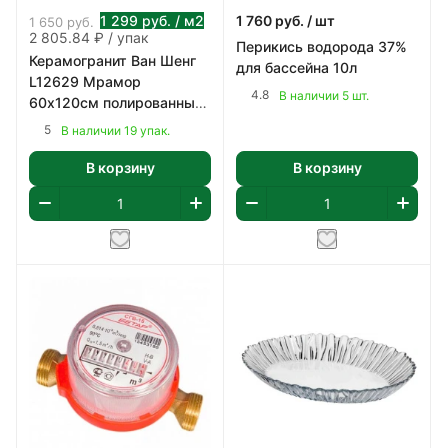
1 299
руб.
/ м2
1 760
руб.
/ шт
1 650
руб.
2 805.84 ₽ / упак
Перикись водорода 37%
Керамогранит Ван Шенг
для бассейна 10л
L12629 Мрамор
4.8
В наличии 5 шт.
60х120см полированный
цвет белый с коричнево-
5
В наличии 19 упак.
серым 2,16 м2/уп
В корзину
В корзину