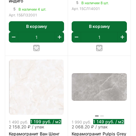
индиго
5
В наличии 8 шт.
Арт.
15СЛ14001
5
В наличии 4 шт.
Арт.
15БП32001
В корзину
В корзину
1 199
руб.
/ м2
1 149
руб.
/ м2
1 490
руб.
1 990
руб.
2 158.20 ₽ / упак
2 068.20 ₽ / упак
Керамогранит Ван Шенг
Керамогранит Pulpis Grey