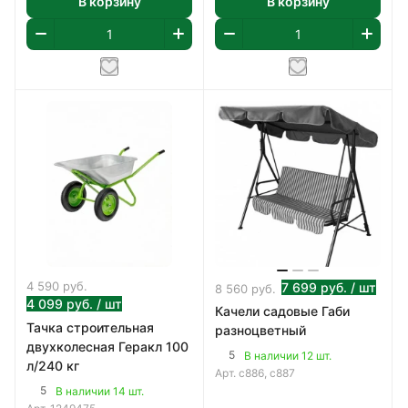
В корзину
В корзину
4 590
руб.
7 699
руб.
/ шт
8 560
руб.
4 099
руб.
/ шт
Качели садовые Габи
Тачка строительная
разноцветный
двухколесная Геракл 100
5
В наличии 12 шт.
л/240 кг
Арт.
с886, с887
5
В наличии 14 шт.