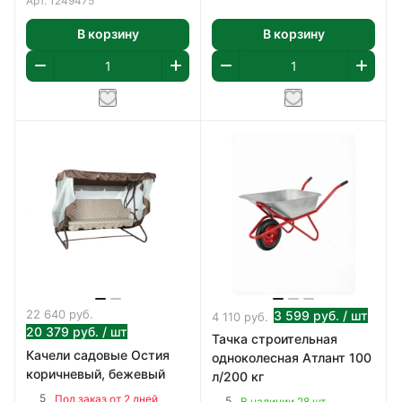
Арт.
1249475
В корзину
В корзину
22 640
руб.
3 599
руб.
/ шт
4 110
руб.
20 379
руб.
/ шт
Тачка строительная
Качели садовые Остия
одноколесная Атлант 100
коричневый, бежевый
л/200 кг
5
Под заказ от 2 дней
5
В наличии 28 шт.