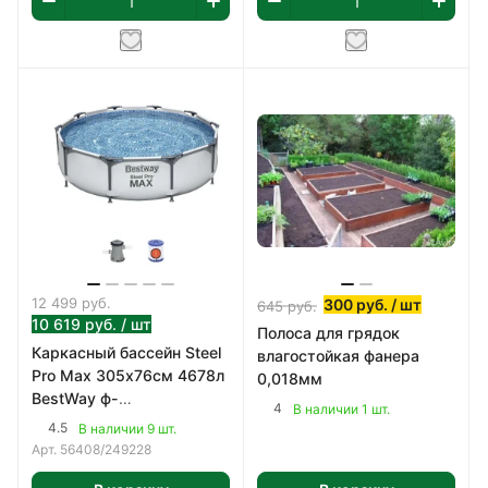
12 499
руб.
300
руб.
/ шт
645
руб.
10 619
руб.
/ шт
Полоса для грядок
Каркасный бассейн Steel
влагостойкая фанера
Pro Max 305х76см 4678л
0,018мм
BestWay ф-
4
В наличии 1 шт.
насос,картридж 58093
4.5
В наличии 9 шт.
арт 56408
Арт.
56408/249228