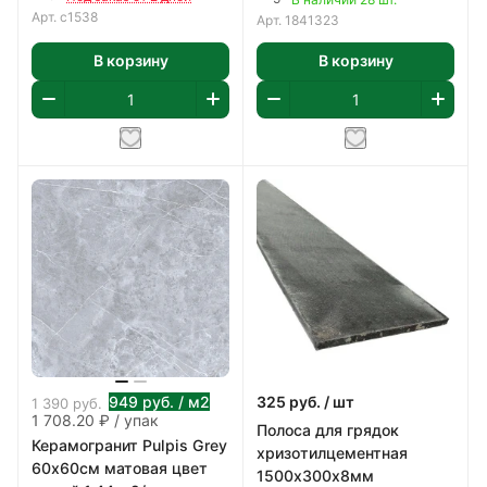
Арт.
с1538
Арт.
1841323
В корзину
В корзину
949
руб.
/ м2
325
руб.
/ шт
1 390
руб.
1 708.20 ₽ / упак
Полоса для грядок
Керамогранит Pulpis Grey
хризотилцементная
60х60см матовая цвет
1500х300х8мм