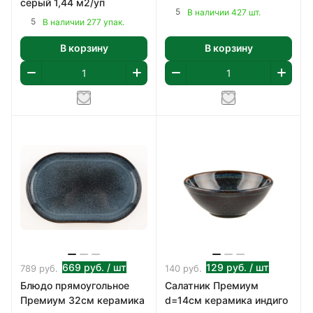
серый 1,44 м2/уп
5
В наличии 427 шт.
5
В наличии 277 упак.
В корзину
В корзину
669
руб.
/ шт
129
руб.
/ шт
789
руб.
140
руб.
Блюдо прямоугольное
Салатник Премиум
Премиум 32см керамика
d=14см керамика индиго