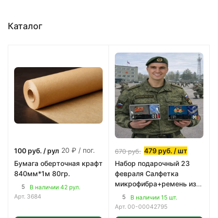
Каталог
20 ₽ / пог.
100
руб.
/ рул
479
руб.
/ шт
670
руб.
Бумага оберточная крафт
Набор подарочный 23
840мм*1м 80гр.
февраля Салфетка
микрофибра+ремень из
5
В наличии 42 рул.
экокожи (1,25
Арт.
3684
5
В наличии 15 шт.
см)+носовой платок
Арт.
00-00042795