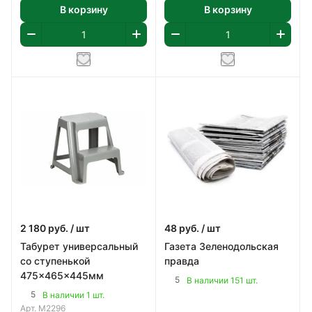
В корзину
В корзину
2 180
руб.
/ шт
48
руб.
/ шт
Табурет универсальный
Газета Зеленодольская
со ступенькой
правда
475x465x445мм
5
В наличии 151 шт.
5
В наличии 1 шт.
Арт.
М2296