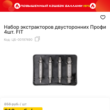
ПОВЫШЕННЫЙ КЭШБЭК БАЛЛАМИ
15%
Набор экстракторов двусторонних Профи
4шт. FIT
Код:
ЦБ-00197490
858
руб.
/ шт