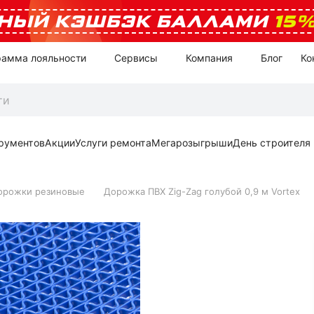
НЫЙ КЭШБЭК БАЛЛАМИ
15
рамма лояльности
Сервисы
Компания
Блог
Ко
рументов
Акции
Услуги ремонта
Мегарозыгрыши
День строителя
орожки резиновые
Дорожка ПВХ Zig-Zag голубой 0,9 м Vortex