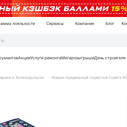
НЫЙ КЭШБЭК БАЛЛАМИ
15
рамма лояльности
Сервисы
Компания
Блог
Ко
рументов
Акции
Услуги ремонта
Мегарозыгрыши
День строителя
оврики в Зеленодольске
Коврик придверный пористый Совята 40