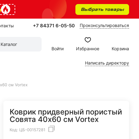
%
Выбрать товары
+7 84371 6-05-50
Проконсультироваться
нтакты
Каталог
Войти
Избранное
Корзина
Написать директору
х60 см Vortex
Коврик придверный пористый
Совята 40х60 см Vortex
Код:
ЦБ-00157281