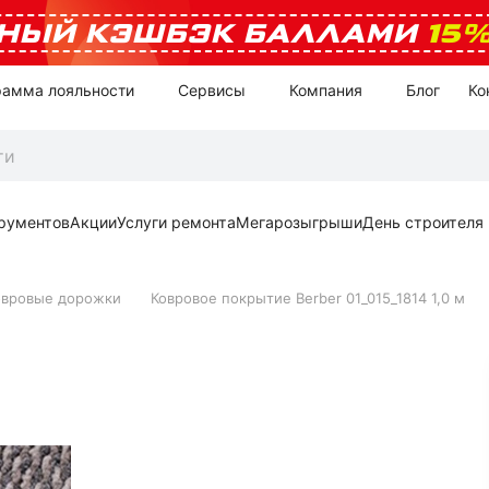
НЫЙ КЭШБЭК БАЛЛАМИ
15
рамма лояльности
Сервисы
Компания
Блог
Ко
рументов
Акции
Услуги ремонта
Мегарозыгрыши
День строителя
овровые дорожки
Ковровое покрытие Berber 01_015_1814 1,0 м