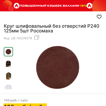
ПОВЫШЕННЫЙ КЭШБЭК БАЛЛАМИ
15%
Круг шлифовальный без отверстий Р240
125мм 5шт Росомаха
Код:
ЦБ-00239278
110
руб.
/ набо