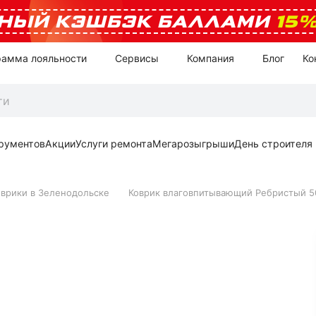
НЫЙ КЭШБЭК БАЛЛАМИ
15
рамма лояльности
Сервисы
Компания
Блог
Ко
рументов
Акции
Услуги ремонта
Мегарозыгрыши
День строителя
оврики в Зеленодольске
Коврик влаговпитывающий Ребристый 