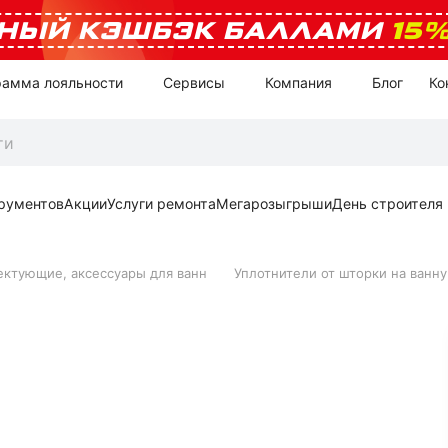
НЫЙ КЭШБЭК БАЛЛАМИ
15
рамма лояльности
Сервисы
Компания
Блог
Ко
рументов
Акции
Услуги ремонта
Мегарозыгрыши
День строителя
ктующие, аксессуары для ванн
Уплотнители от шторки на ванну