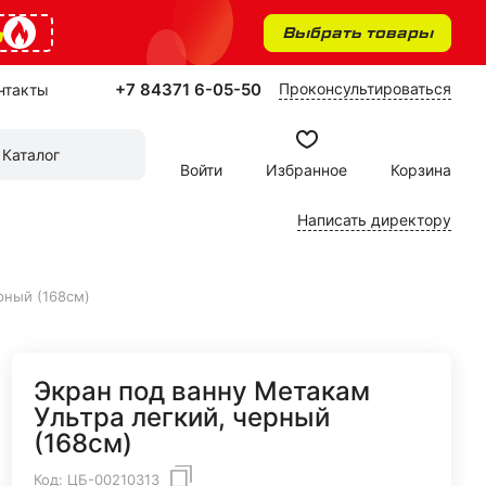
%
Выбрать товары
+7 84371 6-05-50
Проконсультироваться
нтакты
Каталог
Войти
Избранное
Корзина
Написать директору
рный (168см)
Экран под ванну Метакам
Ультра легкий, черный
(168см)
Код:
ЦБ-00210313