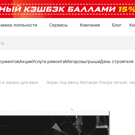
НЫЙ КЭШБЭК БАЛЛАМИ
15
рамма лояльности
Сервисы
Компания
Блог
Ко
рументов
Акции
Услуги ремонта
Мегарозыгрыши
День строителя
 и экраны для ванн
Экран под ванну Метакам Ультра легкий, че