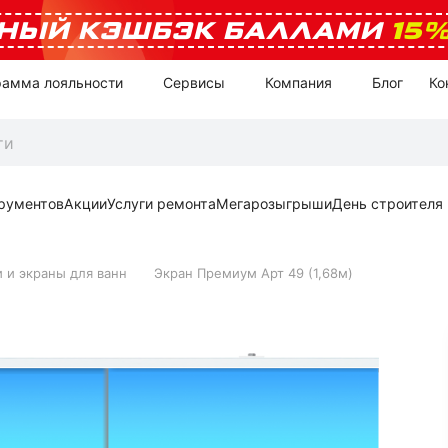
НЫЙ КЭШБЭК БАЛЛАМИ
15
рамма лояльности
Сервисы
Компания
Блог
Ко
рументов
Акции
Услуги ремонта
Мегарозыгрыши
День строителя
 и экраны для ванн
Экран Премиум Арт 49 (1,68м)