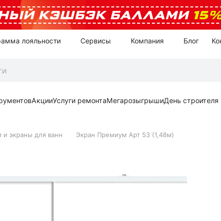
НЫЙ КЭШБЭК БАЛЛАМИ
15
рамма лояльности
Сервисы
Компания
Блог
Ко
рументов
Акции
Услуги ремонта
Мегарозыгрыши
День строителя
 и экраны для ванн
Экран Премиум Арт 53 (1,48м)