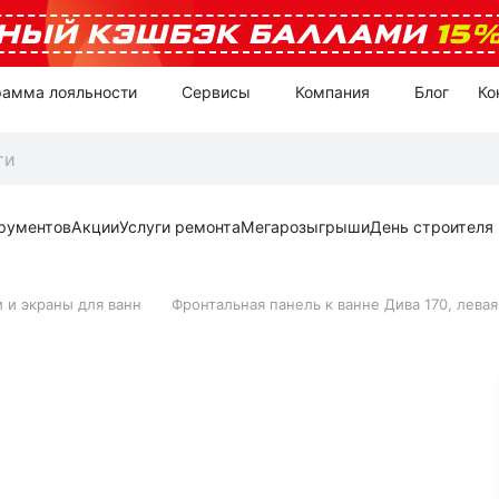
НЫЙ КЭШБЭК БАЛЛАМИ
15
рамма лояльности
Сервисы
Компания
Блог
Ко
рументов
Акции
Услуги ремонта
Мегарозыгрыши
День строителя
 и экраны для ванн
Фронтальная панель к ванне Дива 170, левая