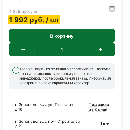
4 375
руб.
/ шт
1 992
руб.
/ шт
В корзину
Товар выведен из основного ассортимента. Наличие,
цена и возможность отгрузки уточняются
менеджером после оформления заказа. Информация
на странице носит справочный характер.
Под заказ
г. Зеленодольск, ул. Татарстан
д.18
от 2 дней
г. Зеленодольск, пр‑т Строителей
1 шт
д.2