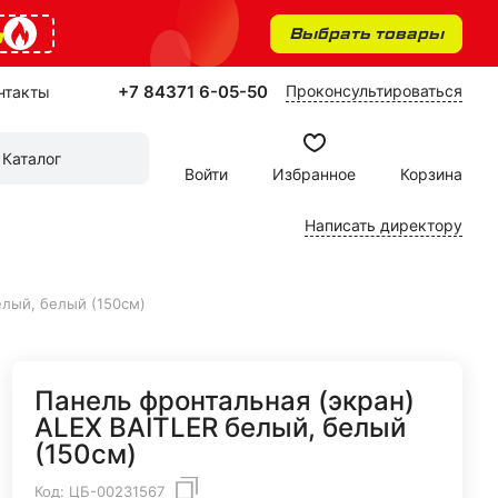
%
Выбрать товары
+7 84371 6-05-50
Проконсультироваться
нтакты
Каталог
Войти
Избранное
Корзина
Написать директору
елый, белый (150см)
Панель фронтальная (экран)
ALEX BAITLER белый, белый
(150см)
Код:
ЦБ-00231567