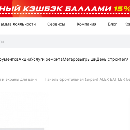
НЫЙ КЭШБЭК БАЛЛАМИ
15
рамма лояльности
Сервисы
Компания
Блог
Ко
рументов
Акции
Услуги ремонта
Мегарозыгрыши
День строителя
 и экраны для ванн
Панель фронтальная (экран) ALEX BAITLER б