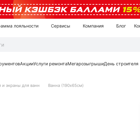
НЫЙ КЭШБЭК БАЛЛАМИ
15
рамма лояльности
Сервисы
Компания
Блог
Ко
рументов
Акции
Услуги ремонта
Мегарозыгрыши
День строителя
 и экраны для ванн
Ванна (190х65см)