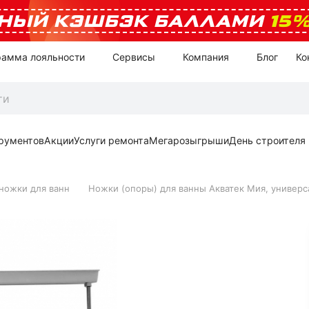
НЫЙ КЭШБЭК БАЛЛАМИ
15
рамма лояльности
Сервисы
Компания
Блог
Ко
рументов
Акции
Услуги ремонта
Мегарозыгрыши
День строителя
ножки для ванн
Ножки (опоры) для ванны Акватек Мия, универ