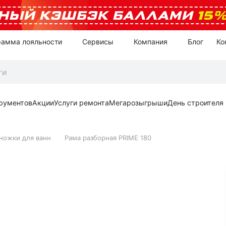
НЫЙ КЭШБЭК БАЛЛАМИ
15
рамма лояльности
Сервисы
Компания
Блог
Ко
рументов
Акции
Услуги ремонта
Мегарозыгрыши
День строителя
ножки для ванн
Рама разборная PRIME 180