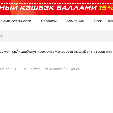
НЫЙ КЭШБЭК БАЛЛАМИ
15
рамма лояльности
Сервисы
Компания
Блог
Ко
рументов
Акции
Услуги ремонта
Мегарозыгрыши
День строителя
ные ванны
Ванна стальная Atlantica (180х80см)