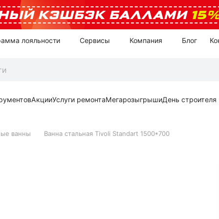
НЫЙ КЭШБЭК БАЛЛАМИ
15
рамма лояльности
Сервисы
Компания
Блог
Ко
рументов
Акции
Услуги ремонта
Мегарозыгрыши
День строителя
ные ванны
Ванна стальная Tivoli Standart 1500*700