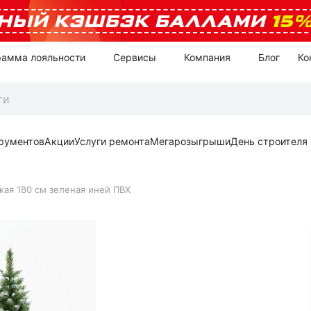
НЫЙ КЭШБЭК БАЛЛАМИ
15
рамма лояльности
Сервисы
Компания
Блог
Ко
рументов
Акции
Услуги ремонта
Мегарозыгрыши
День строителя
кая 180 см зеленая иней ПВХ