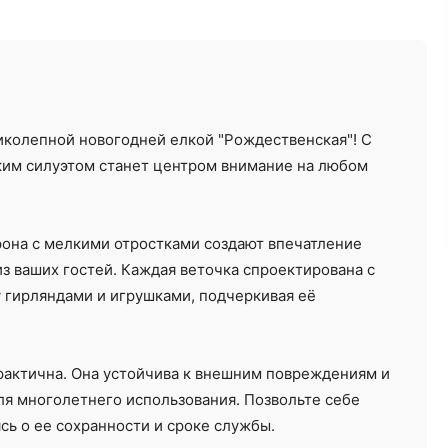
Ремонт под ключ
Отделочные работы
иколепной новогодней елкой "Рождественская"! С
еским силуэтом станет центром внимание на любом
от 12000 ₽/м²
от 30 ₽/м²
рона с мелкими отростками создают впечатление
з ваших гостей. Каждая веточка спроектирована с
у гирляндами и игрушками, подчеркивая её
практична. Она устойчива к внешним повреждениям и
ля многолетнего использования. Позвольте себе
сь о ее сохранности и сроке службы.