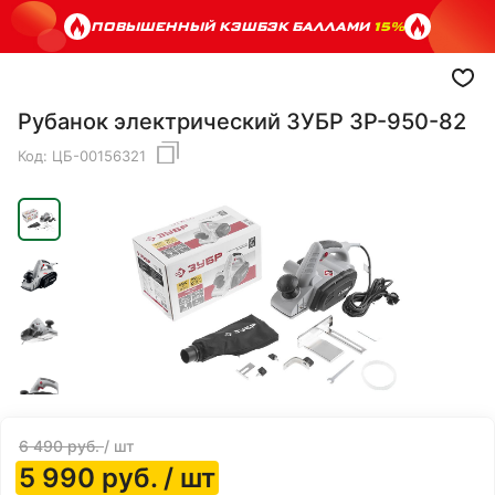
ПОВЫШЕННЫЙ КЭШБЭК БАЛЛАМИ
15%
Рубанок электрический ЗУБР ЗР-950-82
Код:
ЦБ-00156321
6 490
руб.
/ шт
5 990
руб.
/ шт